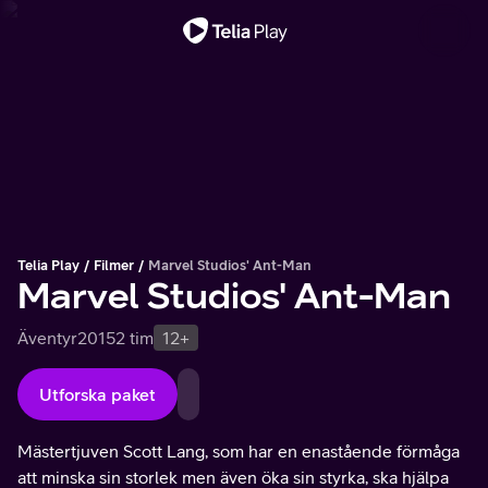
Viktigt meddelande
Telia Play
Filmer
Marvel Studios' Ant-Man
Marvel Studios' Ant-Man
Äventyr
2015
2 tim
12+
Utforska paket
Mästertjuven Scott Lang, som har en enastående förmåga
att minska sin storlek men även öka sin styrka, ska hjälpa