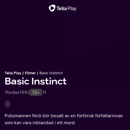
Viktigt meddelande
Telia Play
Filmer
Basic Instinct
Basic Instinct
Thriller
1992
15+
7.1
Polismannen Nick blir besatt av en förförisk författarinnan
som kan vara inblandad i ett mord.