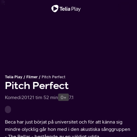
Viktigt meddelande
Telia Play
Filmer
Pitch Perfect
Pitch Perfect
Komedi
2012
1 tim 52 min
0+
7.1
Beca har just börjat på universitet och för att känna sig
mindre olycklig går hon med i den akustiska sånggruppen
- The Bellas - bestående av en väldigt udda