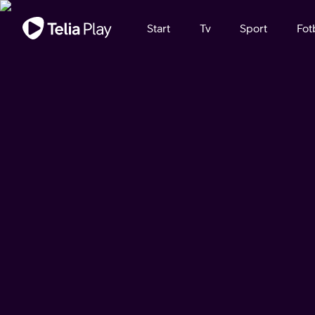
Viktigt meddelande
Start
Tv
Sport
Fot