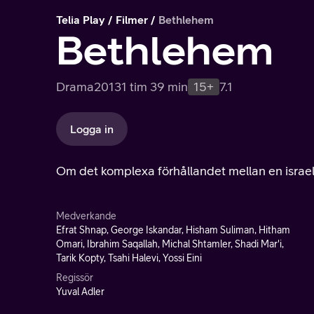
Telia Play
Filmer
Bethlehem
Bethlehem
Drama
2013
1 tim 39 min
15+
7.1
Logga in
Om det komplexa förhållandet mellan en israel
Medverkande
Efrat Shnap, George Iskandar, Hisham Suliman, Hitham
Omari, Ibrahim Saqallah, Michal Shtamler, Shadi Mar'i,
Tarik Kopty, Tsahi Halevi, Yossi Eini
Regissör
Yuval Adler