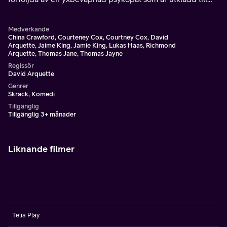
Ronald Reagan. En nostalgisk hyllning till klassiska B-
skräckisar.
Medverkande
China Crawford, Courteney Cox, Courtney Cox, David
Arquette, Jaime King, Jamie King, Lukas Haas, Richmond
Arquette, Thomas Jane, Thomas Jayne
Regissör
David Arquette
Genrer
Skräck, Komedi
Tillgänglig
Tillgänglig 3+ månader
Liknande filmer
Telia Play