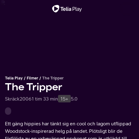
Viktigt meddelande
Telia Play
Filmer
The Tripper
The Tripper
Skräck
2006
1 tim 33 min
15+
5.0
Ett gäng hippies har tänkt sig en cool och lagom utflippad
Woodstock-inspirerad helg på landet. Plötsligt blir de
förföljda av en yxbeväpnad psykopat som är utklädd till