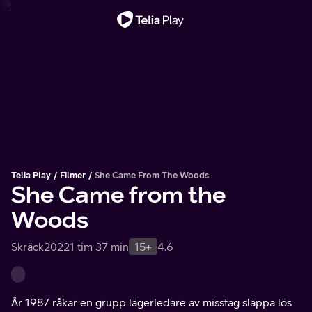
Viktigt meddelande
Telia Play
Filmer
She Came From The Woods
She Came from the
Woods
Skräck
2022
1 tim 37 min
15+
4.6
År 1987 råkar en grupp lägerledare av misstag släppa lös