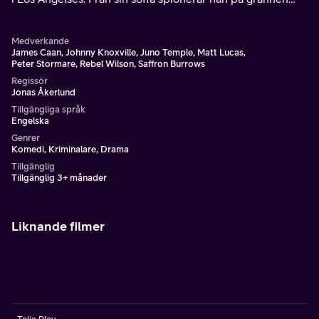
Simone som tränar för en karriär som strippa.
Medverkande
James Caan, Johnny Knoxville, Juno Temple, Matt Lucas,
Peter Stormare, Rebel Wilson, Saffron Burrows
Regissör
Jonas Åkerlund
Tillgängliga språk
Engelska
Genrer
Komedi, Kriminalare, Drama
Tillgänglig
Tillgänglig 3+ månader
Liknande filmer