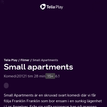
Viktigt meddelande
Telia Play
Filmer
Small Apartments
Small apartments
Komedi
2012
1 tim 28 min
15+
6.1
Small Apartments är en skruvad svart komedi där vi får
följa Franklin Franklin som bor ensam i en sunkig lägenhet
i Los Angelses. Från sin soffa spionerar han på grannen