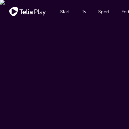
Viktigt meddelande
Start
Tv
Sport
Fot