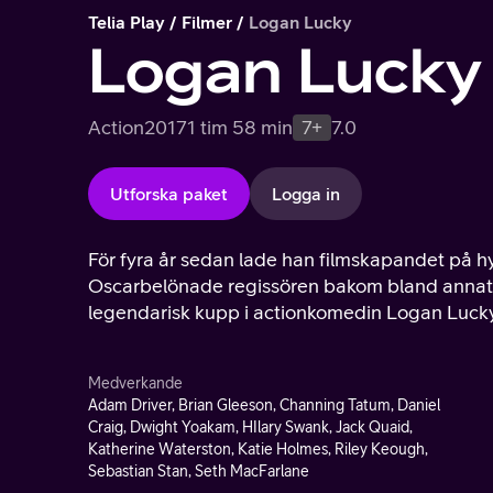
Telia Play
Filmer
Logan Lucky
Logan Lucky
Action
2017
1 tim 58 min
7+
7.0
Utforska paket
Logga in
För fyra år sedan lade han filmskapandet på h
Oscarbelönade regissören bakom bland annat O
legendarisk kupp i actionkomedin Logan Lucky
Medverkande
Adam Driver, Brian Gleeson, Channing Tatum, Daniel
Craig, Dwight Yoakam, HIlary Swank, Jack Quaid,
Katherine Waterston, Katie Holmes, Riley Keough,
Sebastian Stan, Seth MacFarlane