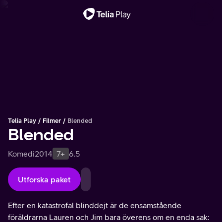
Viktigt meddelande
Telia Play
Filmer
Blended
Blended
Komedi
2014
7+
6.5
Utforska paket
Efter en katastrofal blinddejt är de ensamstående
föräldrarna Lauren och Jim bara överens om en enda sak: