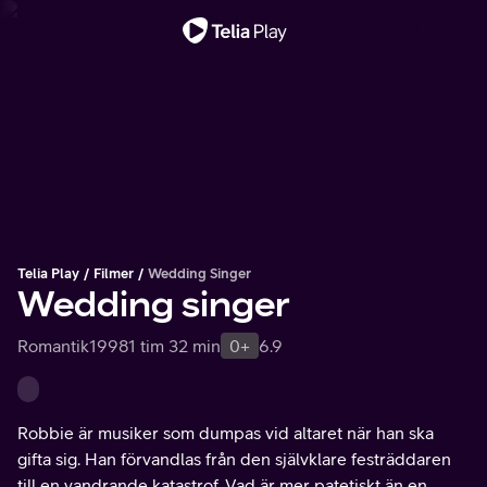
Viktigt meddelande
Telia Play
Filmer
Wedding Singer
Wedding singer
Romantik
1998
1 tim 32 min
0+
6.9
Robbie är musiker som dumpas vid altaret när han ska
gifta sig. Han förvandlas från den självklare festräddaren
till en vandrande katastrof. Vad är mer patetiskt än en