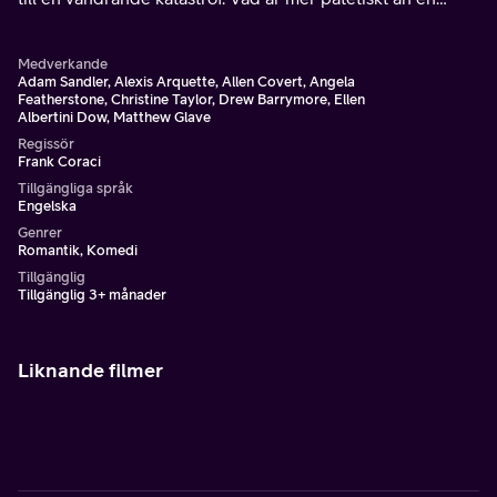
bröllopssångare som är olyckligt kär? Adam Sandler i en
klassisk roll!
Medverkande
Adam Sandler, Alexis Arquette, Allen Covert, Angela
Featherstone, Christine Taylor, Drew Barrymore, Ellen
Albertini Dow, Matthew Glave
Regissör
Frank Coraci
Tillgängliga språk
Engelska
Genrer
Romantik, Komedi
Tillgänglig
Tillgänglig 3+ månader
Liknande filmer