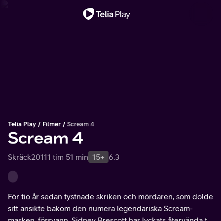
Viktigt meddelande
Telia Play
Filmer
Scream 4
Scream 4
Skräck
2011
1 tim 51 min
15+
6.3
För tio år sedan tystnade skriken och mördaren, som dolde
sitt ansikte bakom den numera legendariska Scream-
masken, försvann. Sidney Prescott har lyckats återvända till