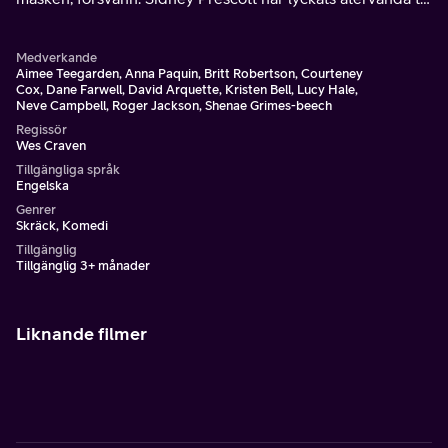
ett relativt normalt liv, mycket tack vare sitt skrivande.
Medverkande
Aimee Teegarden, Anna Paquin, Britt Robertson, Courteney
Cox, Dane Farwell, David Arquette, Kristen Bell, Lucy Hale,
Neve Campbell, Roger Jackson, Shenae Grimes-beech
Regissör
Wes Craven
Tillgängliga språk
Engelska
Genrer
Skräck, Komedi
Tillgänglig
Tillgänglig 3+ månader
Liknande filmer