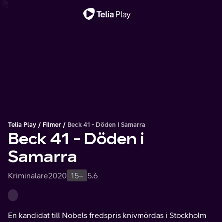
Viktigt meddelande
Telia Play
Filmer
Beck 41 - Döden I Samarra
Beck 41 - Döden i
Samarra
Kriminalare
2020
15+
5.6
En kandidat till Nobels fredspris knivmördas i Stockholm