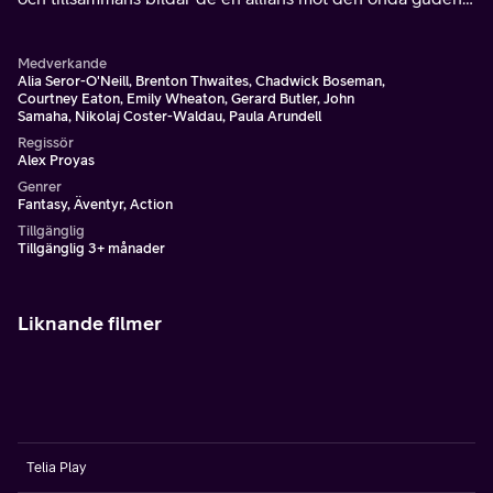
Set som orsakat kaos i det en gång fridfulla riket.
Medverkande
Alia Seror-O'Neill, Brenton Thwaites, Chadwick Boseman,
Courtney Eaton, Emily Wheaton, Gerard Butler, John
Samaha, Nikolaj Coster-Waldau, Paula Arundell
Regissör
Alex Proyas
Genrer
Fantasy, Äventyr, Action
Tillgänglig
Tillgänglig 3+ månader
Liknande filmer
Telia Play