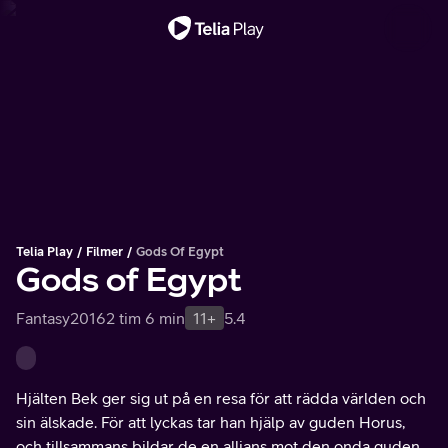
Viktigt meddelande
Telia Play
Filmer
Gods Of Egypt
Gods of Egypt
Fantasy
2016
2 tim 6 min
11+
5.4
Hjälten Bek ger sig ut på en resa för att rädda världen och
sin älskade. För att lyckas tar han hjälp av guden Horus,
och tillsammans bildar de en allians mot den onda guden