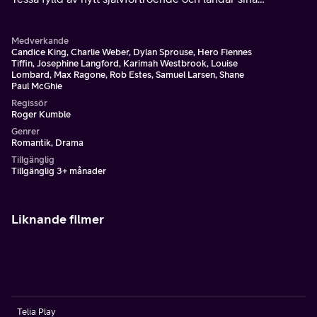
drömmars praktikplats på förlaget Vance.
Medverkande
Candice King, Charlie Weber, Dylan Sprouse, Hero Fiennes
Tiffin, Josephine Langford, Karimah Westbrook, Louise
Lombard, Max Ragone, Rob Estes, Samuel Larsen, Shane
Paul McGhie
Regissör
Roger Kumble
Genrer
Romantik, Drama
Tillgänglig
Tillgänglig 3+ månader
Liknande filmer
Telia Play