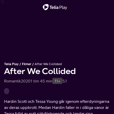
Viktigt meddelande
Telia Play
Filmer
After We Collided
After We Collided
Romantik
2020
1 tim 45 min
11+
5.1
Hardin Scott och Tessa Young går igenom efterdyningarna
av deras uppbrott. Medan Hardin faller in i dåliga vanor är
Tessa fylld av nytt självförtroende och landar sina