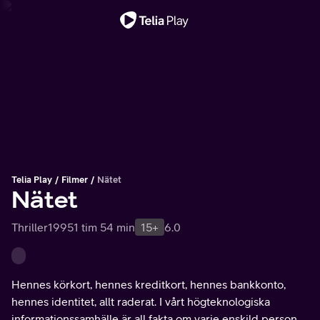
Viktigt meddelande
Telia Play
Filmer
Nätet
Nätet
Thriller
1995
1 tim 54 min
15+
6.0
Hennes körkort, hennes kreditkort, hennes bankkonto,
hennes identitet, allt raderat. I vårt högteknologiska
informationssamhälle är all fakta om varje enskild person