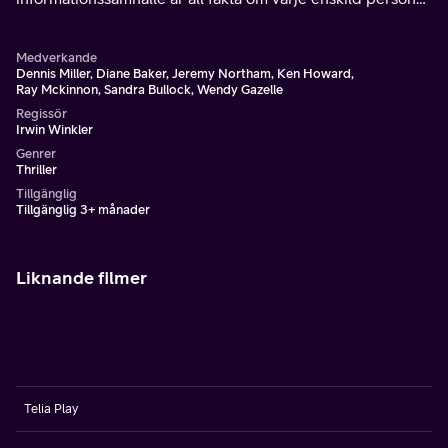
inkodad någonstans i ett komplicerat nätverk med datorer.
Medverkande
Dennis Miller, Diane Baker, Jeremy Northam, Ken Howard,
Ray Mckinnon, Sandra Bullock, Wendy Gazelle
Regissör
Irwin Winkler
Genrer
Thriller
Tillgänglig
Tillgänglig 3+ månader
Liknande filmer
Telia Play