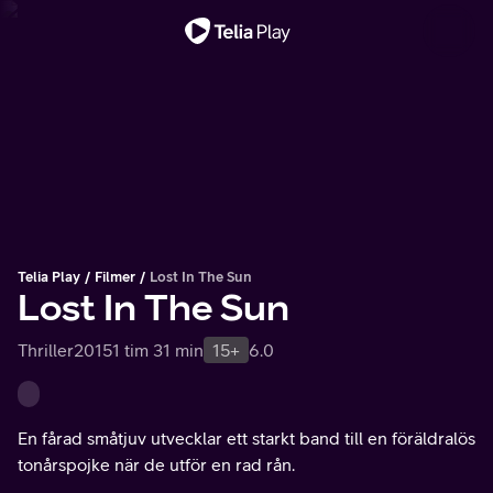
Viktigt meddelande
Telia Play
Filmer
Lost In The Sun
Lost In The Sun
Thriller
2015
1 tim 31 min
15+
6.0
En fårad småtjuv utvecklar ett starkt band till en föräldralös
tonårspojke när de utför en rad rån.