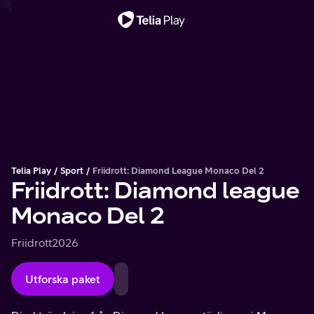
Viktigt meddelande
Telia Play
Sport
Friidrott: Diamond League Monaco Del 2
Friidrott: Diamond league
Monaco Del 2
Friidrott
2026
Utforska paket