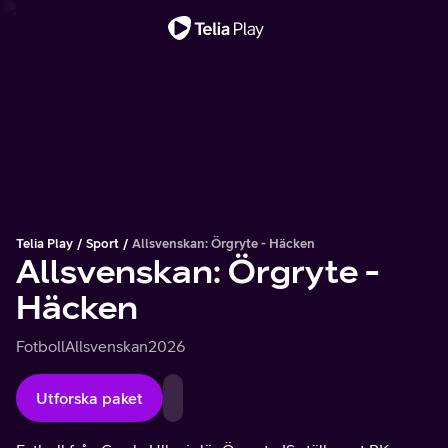
Viktigt meddelande
Telia Play
Sport
Allsvenskan: Örgryte - Häcken
Allsvenskan: Örgryte -
Häcken
Fotboll
Allsvenskan
2026
Utforska paket