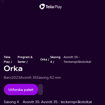
Viktigt meddelande
Telia
Program &
Säsong
Avsnitt 35 -
Orka
Play
Serier
4
Teckenspråkstolkat
Orka
Barn
2023
Avsnitt 35
Säsong 4
2 min
Utforska paket
Säsong 4
Avsnitt 35: Avsnitt 35 - teckenspråkstolkat