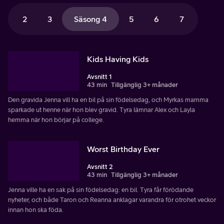
2
3
Säsong 4
5
6
7
Kids Having Kids
Avsnitt 1
43 min
Tillgänglig 3+ månader
Den gravida Jenna vill ha en bil på sin födelsedag, och Myrkas mamma
sparkade ut henne när hon blev gravid. Tyra lämnar Alex och Layla
hemma när hon börjar på college.
Worst Birthday Ever
Avsnitt 2
43 min
Tillgänglig 3+ månader
Jenna ville ha en sak på sin födelsedag: en bil. Tyra får förödande
nyheter, och både Taron och Reanna anklagar varandra för otrohet veckor
innan hon ska föda.