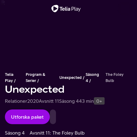
Viktigt meddelande
Telia
Program &
Säsong
The Foley
Unexpected
Play
Serier
4
Bulb
Unexpected
Relationer
2020
Avsnitt 11
Säsong 4
43 min
0+
Utforska paket
Säsong 4
Avsnitt 11: The Foley Bulb