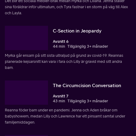
Det blir ett sociala medier-bråk mellan Myrka och Liliana. Jenna ställer
sina föräldrar inför ultimatum, och Tyra fastnar i en storm på väg till Alex
och Layla.
C-Section in Jeopardy
Avsnitt 6
44 min
Tillgänglig 3+ månader
Myrka går ensam på sitt sista ultraljud på grund av covid-19. Reannas
planerade kejsarsnitt kan vara i fara och Lilly är gravid med sitt andra
barn.
The Circumcision Conversation
Avsnitt 7
43 min
Tillgänglig 3+ månader
Reanna föder barn under en pandemi. Jenna och Aden bråkar om
babyshowern, medan Lilly och Lawrence har ett pinsamt samtal under
familjemiddagen.