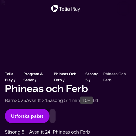
Viktigt meddelande
Telia
Program &
Phineas Och
Säsong
Phineas Och
Play
Serier
Ferb
5
Ferb
Phineas och Ferb
Barn
2025
Avsnitt 24
Säsong 5
11 min
10+
8.1
Utforska paket
Säsong 5
Avsnitt 24: Phineas och Ferb