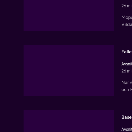
26 mi
Mops
Vilda
Fall
Avsnit
26 mi
När 
och R
Base
Avsnit