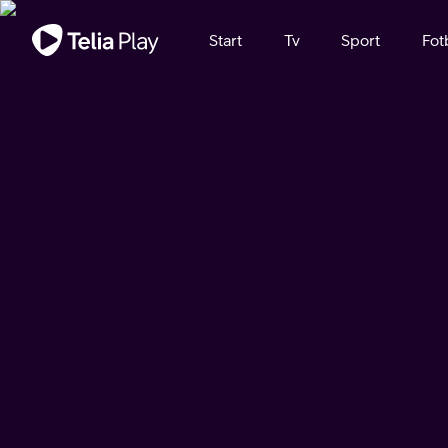
Viktigt meddelande
Start
Tv
Sport
Fot