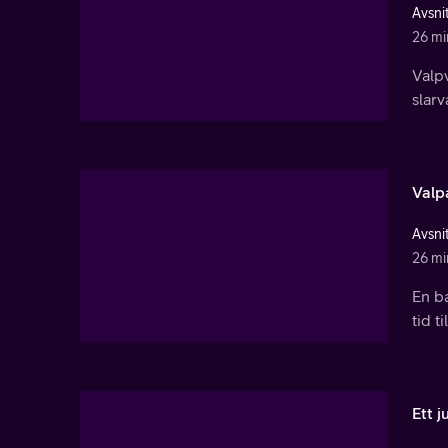
Avsnit
26 mi
Valpv
slar
Valp
Avsnit
26 mi
En ba
tid t
Ett 