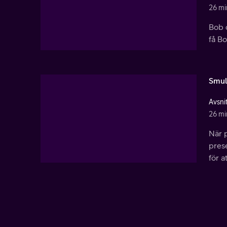
26 mi
Bob o
få Bo
Smul
Avsni
26 mi
När p
prese
för at