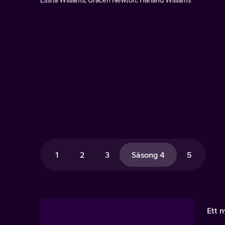
Elisha Williams, Gracen Newton, Harland Williams
1
2
3
Säsong 4
5
Ett 