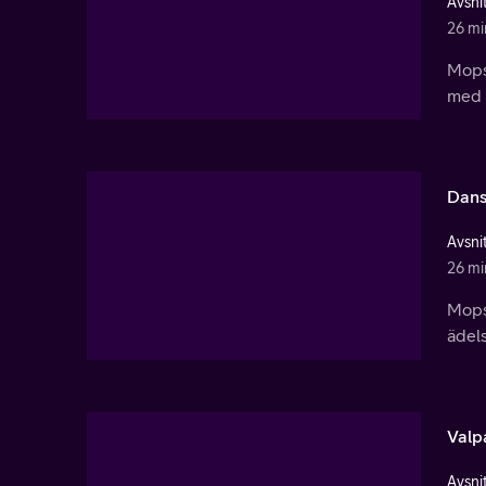
Avsnit
26 mi
Mopsa
med a
Dans
Avsnit
26 mi
Mopsa
ädel
Valpa
Avsnit