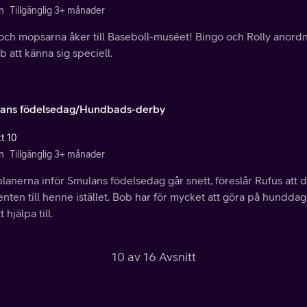
n
Tillgänglig 3+ månader
ch mopsarna åker till Baseboll-muséet! Bingo och Rolly anordna
b att känna sig speciell.
ans födelsedag/Hundbads-derby
tt 10
n
Tillgänglig 3+ månader
lanerna inför Smulans födelsedag går snett, föreslår Rufus att 
nten till henne istället. Bob har för mycket att göra på hunddagi
t hjälpa till.
10 av 16 Avsnitt