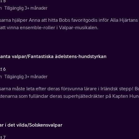
t 5
n
Tillgänglig 3+ månader
rna hjälper Anna att hitta Bobs favoritgodis inför Alla Hjärtan
tt vinna ensemble-roller i Valpar-musikalen.
anta valpar/Fantastiska ädelstens-hundstyrkan
t 6
n
Tillgänglig 3+ månader
rna måste leta efter deras försvunna lärare i Irländsk stepp! 
stenarna som fulländar deras superhjältedräkter på Kapten Hun
r i det vilda/Solskensvalpar
t 7