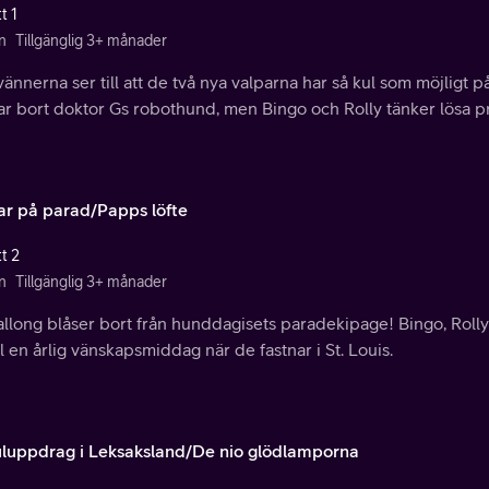
t 1
n
Tillgänglig 3+ månader
ännerna ser till att de två nya valparna har så kul som möjligt 
var bort doktor Gs robothund, men Bingo och Rolly tänker lösa 
ar på parad/Papps löfte
t 2
n
Tillgänglig 3+ månader
llong blåser bort från hunddagisets paradekipage! Bingo, Rolly
ill en årlig vänskapsmiddag när de fastnar i St. Louis.
juluppdrag i Leksaksland/De nio glödlamporna