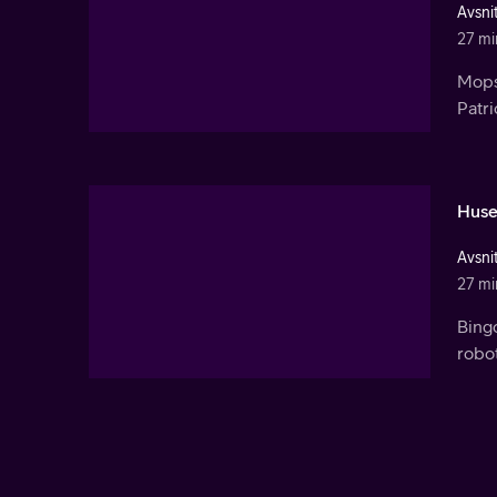
Avsnit
27 mi
Mopsa
Patr
Huse
Avsni
27 mi
Bingo
robo