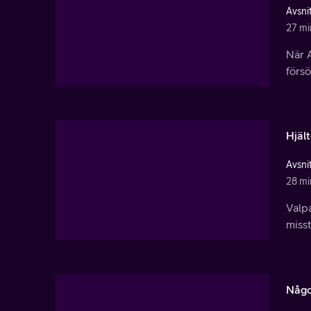
Avsnit
27 mi
När A
försö
Hjäl
Avsnit
28 mi
Valpa
miss
Någo