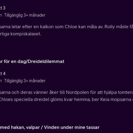
t 3
n
Tillgänglig 3+ månader
rna letar efter en kalkon som Chloe kan måla av. Rolly måste få 
rliga kompiskalaset.
ar för en dag/Dreideldilemmat
t 4
n
Tillgänglig 3+ månader
rna och deras vänner åker till Nordpolen för att hjälpa tomtens n
Chloes speciella dreidel glöms kvar hemma, ber Keia mopsarna 
med hakan, valpar / Vinden under mine tassar