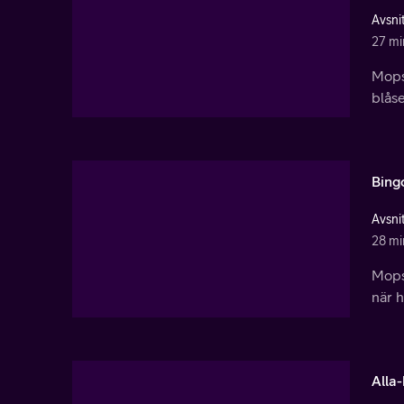
Avsnit
27 mi
Mopsa
blåse
Bing
Avsnit
28 mi
Mopsa
när h
Alla