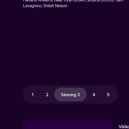
Harland Williams, Isaac Ryan Brown, Jessica DiCicco, Sam
Lavagnino, Shiloh Nelson
1
2
Säsong 3
4
5
Välk