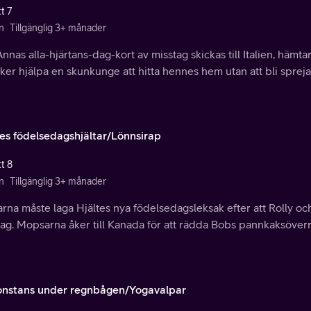
t 7
n
Tillgänglig 3+ månader
nnas alla-hjärtans-dag-kort av misstag skickas till Italien, häm
ker hjälpa en skunkunge att hitta hennes hem utan att bli spre
tes födelsedagshjältar/Lönnsirap
t 8
n
Tillgänglig 3+ månader
rna måste laga Hjältes nya födelsedagsleksak efter att Rolly o
tag. Mopsarna åker till Kanada för att rädda Bobs pannkaksöver
nstans under regnbågen/Yogavalpar