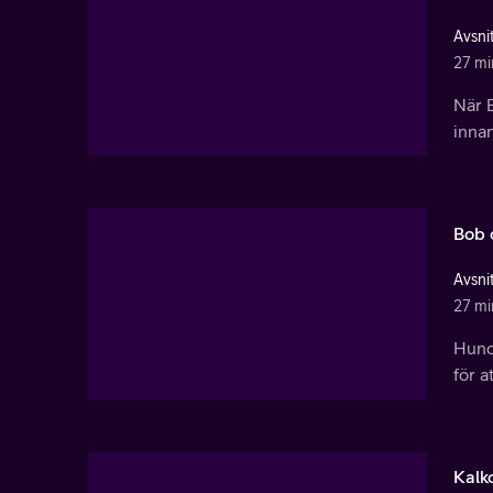
Avsnit
27 mi
När B
inna
Bob 
Avsnit
27 mi
Hund
för a
Kalk