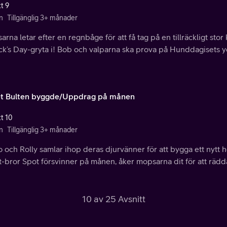
t 9
n
Tillgänglig 3+ månader
rna letar efter en regnbåge för att få tag på en tillräckligt stor 
ick’s Day-gryta i! Bob och valparna ska prova på Hunddagisets 
t Bulten byggde/Uppdrag på månen
tt 10
n
Tillgänglig 3+ månader
 och Rolly samlar ihop deras djurvänner för att bygga ett nytt 
t-bror Spot försvinner på månen, åker mopsarna dit för att räd
10 av 25 Avsnitt