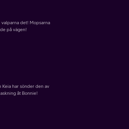
tar valparna det! Mopsarna
jade på vägen!
ch Keia har sönder den av
raskning åt Bonnie!