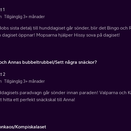
t 1
n
Tillgänglig 3+ månader
obs sista detalj till hunddagiset går sönder, blir det Bingo och 
n dagiset öppnar! Mopsarna hjälper Hissy sova på dagiset!
och Annas bubbeltrubbel/Sett några snäckor?
t 2
n
Tillgänglig 3+ månader
dagisets paradvagn går sönder innan paraden! Valparna och K
tt hitta ett perfekt snäckskal till Anna!
onkaos/Kompiskalaset