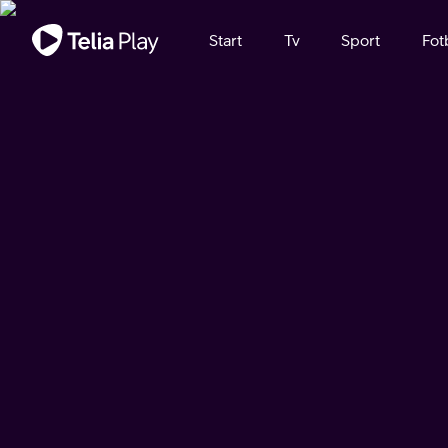
Viktigt meddelande
Start
Tv
Sport
Fot