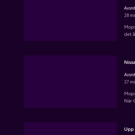
Avsnit
28 mi
Mopsa
det å
Niss
Avsnit
27 mi
Mopsa
När 
Upp 