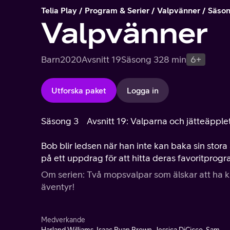
Telia Play
Program & Serier
Valpvänner
Säson
Valpvänner
Barn
2020
Avsnitt 19
Säsong 3
28 min
6+
Utforska paket
Logga in
Säsong 3
Avsnitt 19: Valparna och jätteäpple
Bob blir ledsen när han inte kan baka sin stor
på ett uppdrag för att hitta deras favoritprog
Om serien: Två mopsvalpar som älskar att ha k
äventyr!
Medverkande