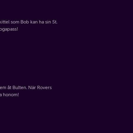
kittel som Bob kan ha sin St.
yogapass!
hem åt Bulten. När Rovers
da honom!