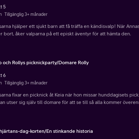
t 5
n
Tillgänglig 3+ månader
rna hjälper ett sjukt barn att få träffa en kändisvalp! När Anna
r bort, åker valparna på ett episkt äventyr för att hämta den.
o och Rollys picknickparty/Domare Rolly
t 6
n
Tillgänglig 3+ månader
rna fixar en picknick åt Keia när hon missar hunddagisets pick
an utser sig själv till domare för att se till så alla kommer över
-hjärtans-dag-korten/En stinkande historia