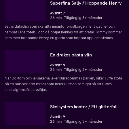
Superfina Sally / Hoppande Henry
Avsnitt 7
26 min
Tillgänglig 3+ månader
Sallys datachip som ska sitta innanför bröstkorgen har trillat ner och
hamnat i ena foten… och då börjar hennes fot att prata! Tommy kommer
hem med hoppande Henry, en groda som hoppar upp och skräms.
En drakes bästa vän
Avsnitt 8
26 min
Tillgänglig 3+ månader
När Doktorn och leksakerna leker kurragömma i parken, råkar Fuffe stöta
på en pälsbeklädd leksak som heter Ruffsen som gör så att Fuffes
specialgömställe avslöjas.
Skolsysters kontor / Ett glitterfall
Avsnitt 9
26 min
Tillgänglig 3+ månader