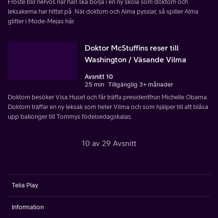
Froste blir nervös när han ska börja i en ny skola som doktorn och
leksakerna har hittat på. När doktorn och Alma pysslar, så spiller Alma
glitter i Mode-Mejas hår.
Doktor McStuffins reser till
Washington / Väsande Vilma
Avsnitt 10
25 min
Tillgänglig 3+ månader
Doktorn besöker Visa Huset och får träffa presidentfrun Michelle Obama.
Doktorn träffar en ny leksak som heter Vilma och som hjälper till att blåsa
upp ballonger till Tommys födelsedagskalas.
10 av 29 Avsnitt
Telia Play
Information