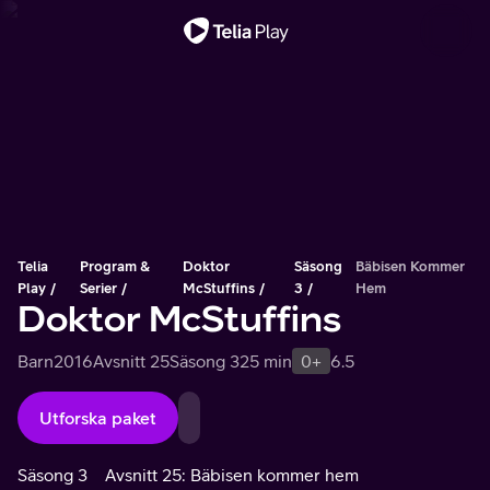
Viktigt meddelande
Telia
Program &
Doktor
Säsong
Bäbisen Kommer
Play
Serier
McStuffins
3
Hem
Doktor McStuffins
Barn
2016
Avsnitt 25
Säsong 3
25 min
0+
6.5
Utforska paket
Säsong 3
Avsnitt 25: Bäbisen kommer hem