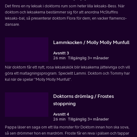
Det finns en ny leksak i doktorns rum som heter lilla leksaks-Bess. När
doktorn och leksakerna bestämmer sig för att anordna McStuffins
leksaks-bal, så presenterar doktorn Flora för dem; en vacker flamenco-
dansare.
Lammkocken / Molly Molly Munfull
Avsnitt 3
26 min
Tillgänglig 3+ månader
När doktorn får ett nytt, rosa leksakskök blir leksakerna jätteivriga och vill
göra ett matlagningsprogram. Speciellt Lammi. Doktorn och Tommy har
kul när de spelar "Molly Molly Munfull".
Doktorns drömlag / Frostes
stoppning
Avsnitt 4
26 min
Tillgänglig 3+ månader
Pappa läser en saga om ett lila monster för Doktorn innan hon ska sova,
så sen drömmer hon en mardröm. Froste får en reva i pälsen och tappar