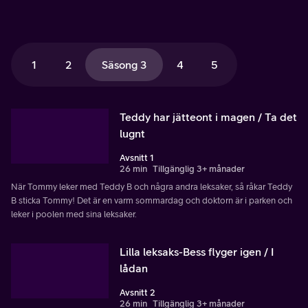
1
2
Säsong 3
4
5
Teddy har jätteont i magen / Ta det
lugnt
Avsnitt 1
26 min
Tillgänglig 3+ månader
När Tommy leker med Teddy B och några andra leksaker, så råkar Teddy
B sticka Tommy! Det är en varm sommardag och doktorn är i parken och
leker i poolen med sina leksaker.
Lilla leksaks-Bess flyger igen / I
lådan
Avsnitt 2
26 min
Tillgänglig 3+ månader