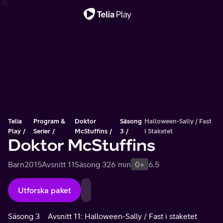
Viktigt meddelande
Telia
Program &
Doktor
Säsong
Halloween-Sally / Fast
Play
Serier
McStuffins
3
I Staketet
Doktor McStuffins
Barn
2015
Avsnitt 11
Säsong 3
26 min
0+
6.5
Utforska paket
Säsong 3
Avsnitt 11: Halloween-Sally / Fast i staketet