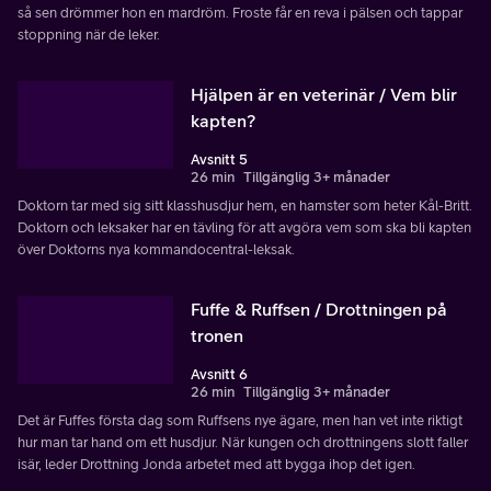
så sen drömmer hon en mardröm. Froste får en reva i pälsen och tappar
stoppning när de leker.
Hjälpen är en veterinär / Vem blir
kapten?
Avsnitt 5
26 min
Tillgänglig 3+ månader
Doktorn tar med sig sitt klasshusdjur hem, en hamster som heter Kål-Britt.
Doktorn och leksaker har en tävling för att avgöra vem som ska bli kapten
över Doktorns nya kommandocentral-leksak.
Fuffe & Ruffsen / Drottningen på
tronen
Avsnitt 6
26 min
Tillgänglig 3+ månader
Det är Fuffes första dag som Ruffsens nye ägare, men han vet inte riktigt
hur man tar hand om ett husdjur. När kungen och drottningens slott faller
isär, leder Drottning Jonda arbetet med att bygga ihop det igen.