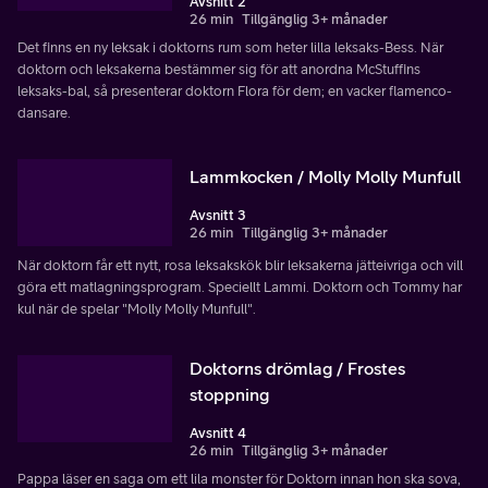
Avsnitt 2
26 min
Tillgänglig 3+ månader
Det finns en ny leksak i doktorns rum som heter lilla leksaks-Bess. När
doktorn och leksakerna bestämmer sig för att anordna McStuffins
leksaks-bal, så presenterar doktorn Flora för dem; en vacker flamenco-
dansare.
Lammkocken / Molly Molly Munfull
Avsnitt 3
26 min
Tillgänglig 3+ månader
När doktorn får ett nytt, rosa leksakskök blir leksakerna jätteivriga och vill
göra ett matlagningsprogram. Speciellt Lammi. Doktorn och Tommy har
kul när de spelar "Molly Molly Munfull".
Doktorns drömlag / Frostes
stoppning
Avsnitt 4
26 min
Tillgänglig 3+ månader
Pappa läser en saga om ett lila monster för Doktorn innan hon ska sova,