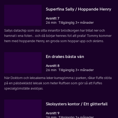
Superfina Sally / Hoppande Henry
Avsnitt 7
26 min
Tillgänglig 3+ månader
Sallys datachip som ska sitta innanför bröstkorgen har trillat ner och
hamnat i ena foten… och då börjar hennes fot att prata! Tommy kommer
hem med hoppande Henry, en groda som hoppar upp och skräms.
En drakes bästa vän
Avsnitt 8
26 min
Tillgänglig 3+ månader
När Doktorn och leksakerna leker kurragömma i parken, råkar Fuffe stöta
på en pälsbeklädd leksak som heter Ruffsen som gör så att Fuffes
specialgömställe avslöjas.
Skolsysters kontor / Ett glitterfall
Avsnitt 9
26 min
Tillgänglig 3+ månader