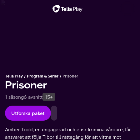
Viktigt meddelande
Telia Play
Program & Serier
Prisoner
Prisoner
1 säsong
6 avsnitt
15+
Utforska paket
Amber Todd, en engagerad och etisk kriminalvårdare, får
ansvaret att följa Tibor till rättegång för att vittna mot