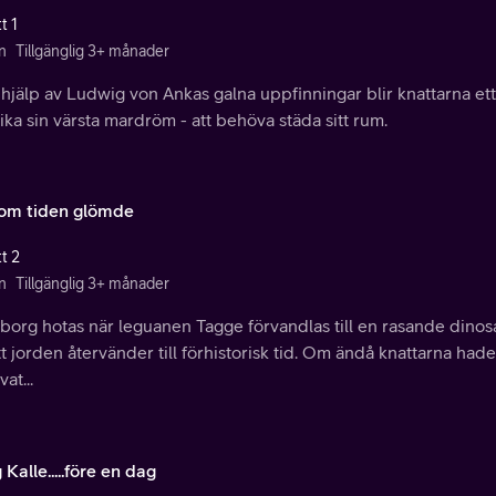
t 1
n
Tillgänglig 3+ månader
jälp av Ludwig von Ankas galna uppfinningar blir knattarna ett
ka sin värsta mardröm - att behöva städa sitt rum.
om tiden glömde
t 2
n
Tillgänglig 3+ månader
borg hotas när leguanen Tagge förvandlas till en rasande dinos
att jorden återvänder till förhistorisk tid. Om ändå knattarna had
at...
Kalle.....före en dag