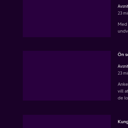
Avsnit
23 mi
Med h
undvi
Ön s
Avsnit
23 mi
Anke
vill 
de lov
Kung 