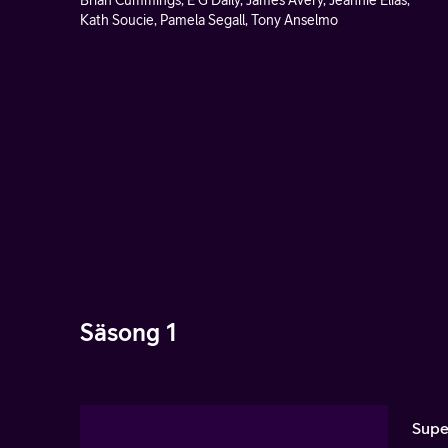
Brian Cummings, E G Daily, James Avery, Jeannie Elias,
Kath Soucie, Pamela Segall, Tony Anselmo
Säsong 1
Supe