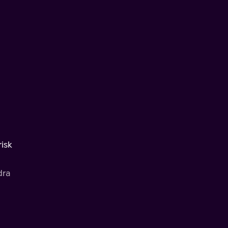
isk
dra