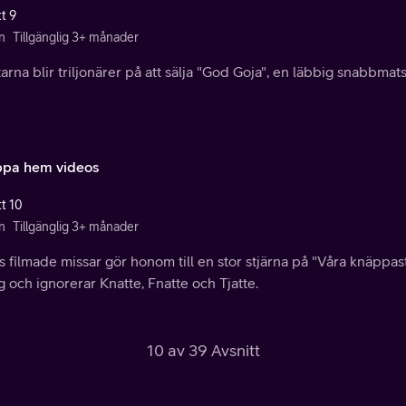
t 9
n
Tillgänglig 3+ månader
arna blir triljonärer på att sälja "God Goja", en läbbig snabbmat
pa hem videos
tt 10
n
Tillgänglig 3+ månader
s filmade missar gör honom till en stor stjärna på "Våra knäppa
g och ignorerar Knatte, Fnatte och Tjatte.
10 av 39 Avsnitt