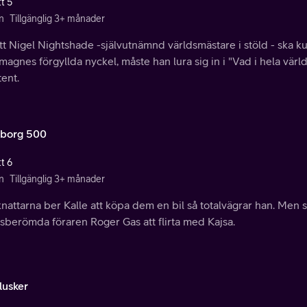
t 5
n
Tillgänglig 3+ månader
tt Nigel Nightshade -självutnämnd världsmästare i stöld - ska k
agnes förgyllda nyckel, måste han lura sig in i "Vad i hela vär
tent.
borg 500
t 6
n
Tillgänglig 3+ månader
nattarna ber Kalle att köpa dem en bil så totalvägrar han. Men
sberömda föraren Roger Gas att flirta med Kajsa.
lusker