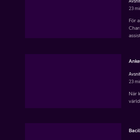
Avsnit
23 mi
För a
Charm
assis
Anke
Avsnit
23 mi
När k
värld
Bacil