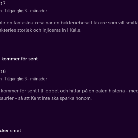
t 7
n
Tillgänglig 3+ månader
lir en fantastisk resa när en bakteriebesatt läkare som vill smitt
kteries storlek och injiceras in i Kalle.
e kommer för sent
t 8
n
Tillgänglig 3+ månader
 kommer för sent till jobbet och hittar på en galen historia - m
aurier - så att Kent inte ska sparka honom.
äcker smet