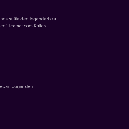
unna stjäla den legendariska
lden"-teamet som Kalles
 sedan börjar den