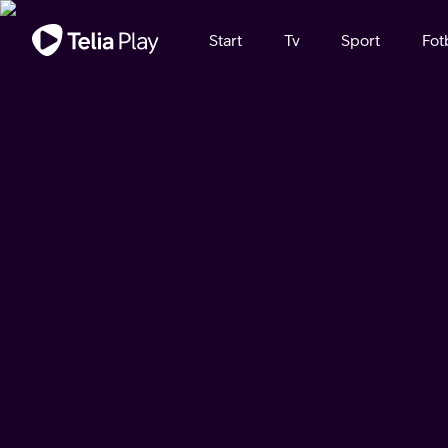
Viktigt meddelande
Start
Tv
Sport
Fot