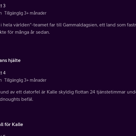
t 3
n
Tillgänglig 3+ månader
i hela världen"-teamet far till Gammaldagsien, ett land som fas
kte för många år sedan.
ans hjälte
t 4
n
Tillgänglig 3+ månader
und av ett datorfel är Kalle skyldig flottan 24 tjänstetimmar un
dnoughts befäl.
all för Kalle