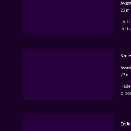
Avsnit
23 mi
Det b
en ba
Kall
Avsnit
23 mi
Kalle
dinos
En l