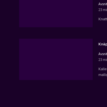
Avsnit
23 mi
Knatt
Knäp
Avsni
23 mi
Kalle
malli