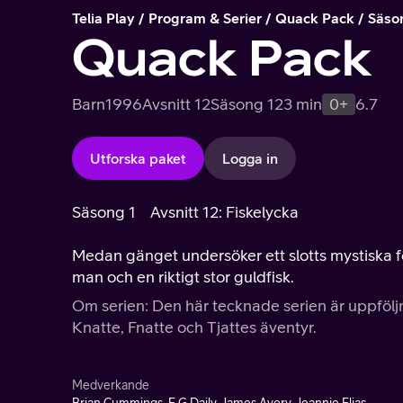
Telia Play
Program & Serier
Quack Pack
Säso
Quack Pack
Barn
1996
Avsnitt 12
Säsong 1
23 min
0+
6.7
Utforska paket
Logga in
Säsong 1
Avsnitt 12: Fiskelycka
Medan gänget undersöker ett slotts mystiska fö
man och en riktigt stor guldfisk.
Om serien: Den här tecknade serien är uppföljni
Knatte, Fnatte och Tjattes äventyr.
Medverkande