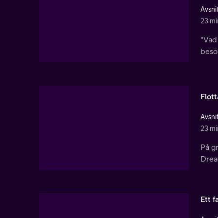
Avsnit
23 mi
"Vad 
besö
Flott
Avsnit
23 mi
På gr
Drea
Ett f