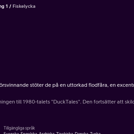
ng 1
Fiskelycka
rsvinnande stöter de på en uttorkad flodfåra, en excentr
ngen till 1980-talets "DuckTales". Den fortsätter att skil
Tillgängliga språk