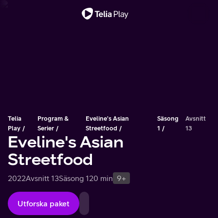
Viktigt meddelande
Telia
Program &
Eveline's Asian
Säsong
Avsnitt
Play
Serier
Streetfood
1
13
Eveline's Asian
Streetfood
2022
Avsnitt 13
Säsong 1
20 min
9+
Utforska paket