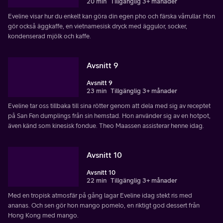
20 min
Tillgänglig 3+ månader
Eveline visar hur du enkelt kan göra din egen pho och färska vårrullar. Hon
gör också äggkaffe, en vietnamesisk dryck med äggulor, socker,
kondenserad mjölk och kaffe.
Avsnitt 9
Avsnitt 9
23 min
Tillgänglig 3+ månader
Eveline tar oss tillbaka till sina rötter genom att dela med sig av receptet
på San Fen dumplings från sin hemstad. Hon använder sig av en hotpot,
även känd som kinesisk fondue. Theo Maassen assisterar henne idag.
Avsnitt 10
Avsnitt 10
22 min
Tillgänglig 3+ månader
Med en tropisk atmosfär på gång lagar Eveline idag stekt ris med
ananas. Och sen gör hon mango pomelo, en riktigt god dessert från
Hong Kong med mango.