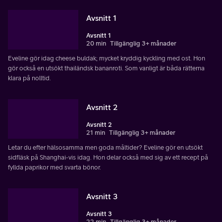
Avsnitt 1
Avsnitt 1
20 min
Tillgänglig 3+ månader
Eveline gör idag cheese buldak; mycket kryddig kyckling med ost. Hon
gör också en utsökt thailändsk bananroti. Som vanligt är båda rätterna
klara på nolltid.
Avsnitt 2
Avsnitt 2
21 min
Tillgänglig 3+ månader
Letar du efter hälsosamma men goda måltider? Eveline gör en utsökt
sidfläsk på Shanghai-vis idag. Hon delar också med sig av ett recept på
fyllda paprikor med svarta bönor.
Avsnitt 3
Avsnitt 3
22 min
Tillgänglig 3+ månader