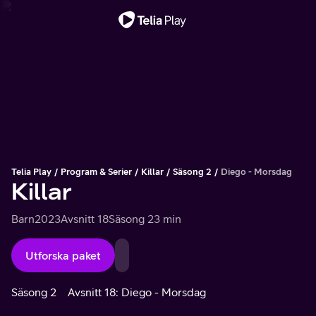
Viktigt meddelande
Telia Play
Program & Serier
Killar
Säsong 2
Diego - Morsdag
Killar
Barn
2023
Avsnitt 18
Säsong 2
3 min
Utforska paket
Säsong 2
Avsnitt 18: Diego - Morsdag