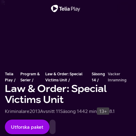
Viktigt meddelande
Telia
Program &
Law & Order: Special
Säsong
Vacker
Play
Serier
Victims Unit
14
Inramning
Law & Order: Special
Victims Unit
Kriminalare
2013
Avsnitt 11
Säsong 14
42 min
13+
8.1
Utforska paket