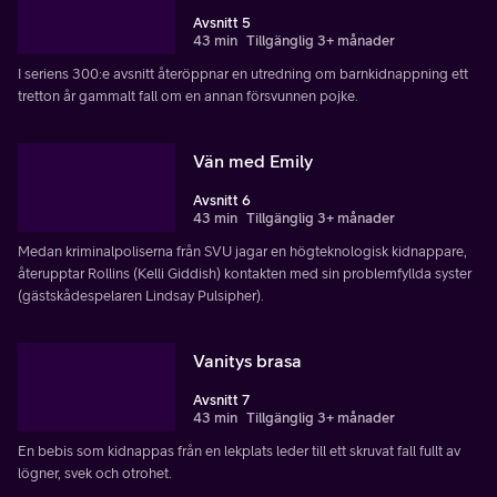
Avsnitt 5
43 min
Tillgänglig 3+ månader
I seriens 300:e avsnitt återöppnar en utredning om barnkidnappning ett
tretton år gammalt fall om en annan försvunnen pojke.
Vän med Emily
Avsnitt 6
43 min
Tillgänglig 3+ månader
Medan kriminalpoliserna från SVU jagar en högteknologisk kidnappare,
återupptar Rollins (Kelli Giddish) kontakten med sin problemfyllda syster
(gästskådespelaren Lindsay Pulsipher).
Vanitys brasa
Avsnitt 7
43 min
Tillgänglig 3+ månader
En bebis som kidnappas från en lekplats leder till ett skruvat fall fullt av
lögner, svek och otrohet.