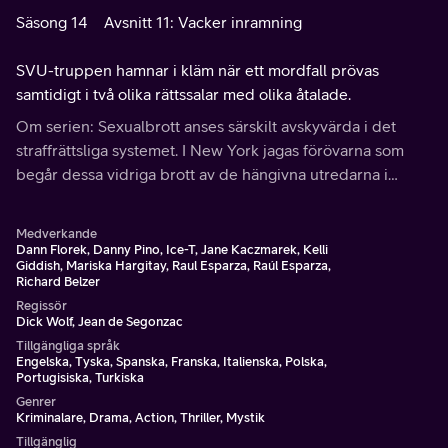
Säsong 14
Avsnitt 11: Vacker inramning
SVU-truppen hamnar i kläm när ett mordfall prövas
samtidigt i två olika rättssalar med olika åtalade.
Om serien: Sexualbrott anses särskilt avskyvärda i det
straffrättsliga systemet. I New York jagas förövarna som
begår dessa vidriga brott av de hängivna utredarna i
Special Victims Unit.
Medverkande
Dann Florek, Danny Pino, Ice-T, Jane Kaczmarek, Kelli
Giddish, Mariska Hargitay, Raul Esparza, Raúl Esparza,
Richard Belzer
Regissör
Dick Wolf, Jean de Segonzac
Tillgängliga språk
Engelska, Tyska, Spanska, Franska, Italienska, Polska,
Portugisiska, Turkiska
Genrer
Kriminalare, Drama, Action, Thriller, Mystik
Tillgänglig