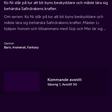
Ko Ni står på tur att bli byns beskyddare och måste lära sig
behärska Safirdrakens krafter.
Om serien: Ko Ni står på tur att bli byns beskyddare och
måste lära sig behärska Safirdrakens krafter. Mäster Li
hjälper honom och tillsammans med Goji och Mei lär sig Ko
Ni att skydda byn och stoppa den elake apan Mogo från
att stjäla draken och dess krafter.
Genrer
Barn, Animerat, Fantasy
Kommande avsnitt
Säsong 1, Avsnitt 50