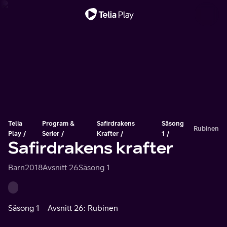
Viktigt meddelande
Telia
Program &
Safirdrakens
Säsong
Rubinen
Play
Serier
Krafter
1
Safirdrakens krafter
Barn
2018
Avsnitt 26
Säsong 1
Säsong 1
Avsnitt 26: Rubinen