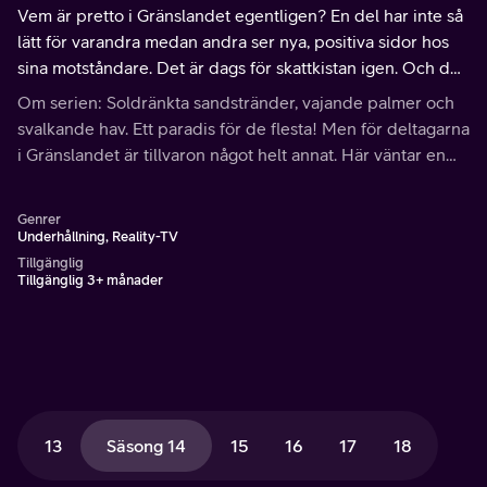
Vem är pretto i Gränslandet egentligen? En del har inte så
lätt för varandra medan andra ser nya, positiva sidor hos
sina motståndare. Det är dags för skattkistan igen. Och den
här gången väntar en ovanligt bra kista som gör valet
Om serien: Soldränkta sandstränder, vajande palmer och
ovanligt svårt!
svalkande hav. Ett paradis för de flesta! Men för deltagarna
i Gränslandet är tillvaron något helt annat. Här väntar en
hård kamp och det gäller att ge allt för att få chansen att
återvända till Robinson.
Genrer
Underhållning, Reality-TV
Tillgänglig
Tillgänglig 3+ månader
13
Säsong 14
15
16
17
18