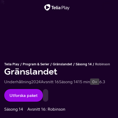
Viktigt meddelande
Telia Play
Program & Serier
Gränslandet
Säsong 14
Robinson
Gränslandet
Underhållning
2024
Avsnitt 16
Säsong 14
15 min
0+
6.3
Utforska paket
Säsong 14
Avsnitt 16: Robinson