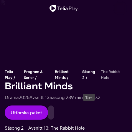
Viktigt meddelande
Telia
Program &
Brilliant
Säsong
The Rabbit
Play
Serier
Minds
2
Hole
Brilliant Minds
Drama
2025
Avsnitt 13
Säsong 2
39 min
15+
7.2
Utforska paket
Säsong 2
Avsnitt 13: The Rabbit Hole