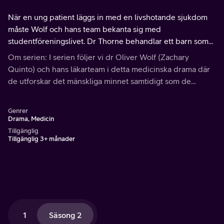
När en ung patient läggs in med en livshotande sjukdom
måste Wolf och hans team bekanta sig med
studentföreningslivet. Dr Thorne behandlar ett barn som
kollapsat under mystiska omständigheter.
Om serien: I serien följer vi dr Oliver Wolf (Zachary
Quinto) och hans läkarteam i detta medicinska drama där
de utforskar det mänskliga minnet samtidigt som de
brottas med sina egna relationer och mentala hälsa.
Inspirerad från böcker av Oliver Sacks.
Genrer
Drama, Medicin
Tillgänglig
Tillgänglig 3+ månader
1
Säsong 2