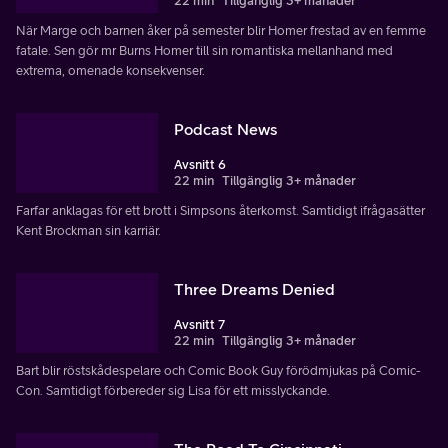
22 min
Tillgänglig 3+ månader
När Marge och barnen åker på semester blir Homer frestad av en femme
fatale. Sen gör mr Burns Homer till sin romantiska mellanhand med
extrema, omenade konsekvenser.
Podcast News
Avsnitt 6
22 min
Tillgänglig 3+ månader
Farfar anklagas för ett brott i Simpsons återkomst. Samtidigt ifrågasätter
Kent Brockman sin karriär.
Three Dreams Denied
Avsnitt 7
22 min
Tillgänglig 3+ månader
Bart blir röstskådespelare och Comic Book Guy förödmjukas på Comic-
Con. Samtidigt förbereder sig Lisa för ett misslyckande.