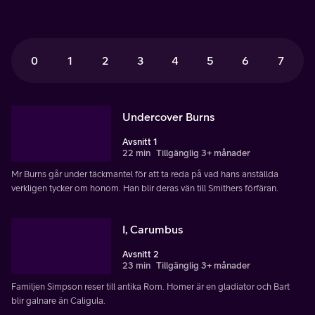
0
1
2
3
4
5
6
7
Undercover Burns
Avsnitt 1
22 min
Tillgänglig 3+ månader
Mr Burns går under täckmantel för att ta reda på vad hans anställda
verkligen tycker om honom. Han blir deras vän till Smithers förfäran.
I, Carumbus
Avsnitt 2
23 min
Tillgänglig 3+ månader
Familjen Simpson reser till antika Rom. Homer är en gladiator och Bart
blir galnare än Caligula.