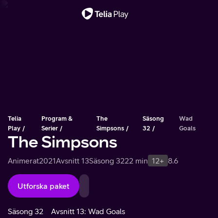
Viktigt meddelande
Telia
Program &
The
Säsong
Wad
Play
Serier
Simpsons
32
Goals
The Simpsons
Animerat
2021
Avsnitt 13
Säsong 32
22 min
12+
8.6
Utforska paket
Säsong 32
Avsnitt 13: Wad Goals