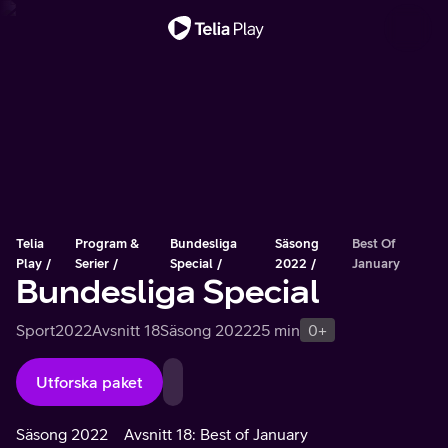
Viktigt meddelande
Telia
Program &
Bundesliga
Säsong
Best Of
Play
Serier
Special
2022
January
Bundesliga Special
Sport
2022
Avsnitt 18
Säsong 2022
25 min
0+
Utforska paket
Säsong 2022
Avsnitt 18: Best of January