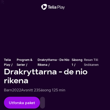
Viktigt meddelande
Telia
Program &
Drakryttarna - De Nio
Säsong
Resan Till
Play
Serier
Rikena
1
Snökanen
Drakryttarna - de nio
rikena
Barn
2022
Avsnitt 23
Säsong 1
25 min
Utforska paket