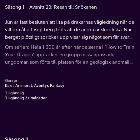
Säsong 1
Avsnitt 23: Resan till Snökanen
Jun är fast besluten att lita på drakarnas vägledning när de
vill dra åt ett isigt berg trots att de andra är skeptiska. När
berget plötsligt spricker upp visar sig något som får svar
på var Junes drakar kommer ifrån.
Om serien: Hela 1 300 år efter händelserna i `How to Train
Your Dragon' upptäcker en grupp missanpassade
ungdomar, som förts till platsen för en geologisk anomali,
sanningen om drakar och var de gömmer sig.
Genrer
Barn, Animerat, Äventyr, Fantasy
Tillgänglig
Tillgänglig 3+ månader
Säsong 1