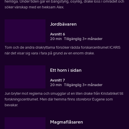
hemliga. Under tiden går en bångstyrig, osynlig, drake loss i området och
söker vänskap med en tveksam Alex.
Jordbävaren
Avsnitt 6
20 min
Tillgänglig 3+ månader
Tom och de andra drakryttarna försöker rädda forskarcentrumet ICARIS
när det visar sig vara i fara på grund av en enorm drake.
Ett horn i sidan
Avsnitt 7
20 min
Tillgänglig 3+ månader
Jun bryter mot reglerna och smugglar ut en liten drake från Kristallriket till
forskningscentrumet. Men där hemma finns storebror Eugene som
bevakar.
Magmaflåsaren