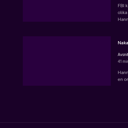
FBI k
olika
Hann
Naka
Avsni
41 mi
Hann
en o