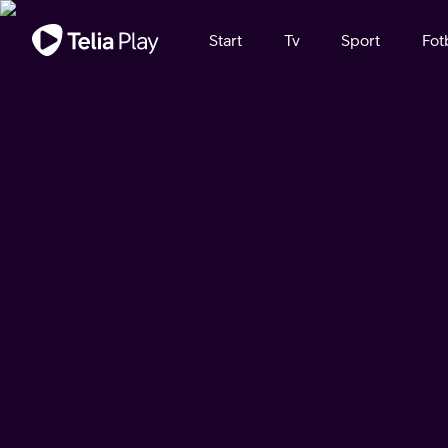
Viktigt meddelande
Start
Tv
Sport
Fot