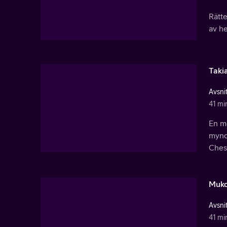
Rätt
av he
Taki
Avsnit
41 mi
En mö
myndi
Ches
Muko
Avsnit
41 mi