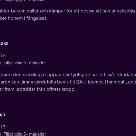
sitter bakom galler och kämpar för att bevisa att han är oskyldi
ker honom i fängelset.
zuke
t 2
n
Tillgänglig 3+ månader
t med den mänskliga soppan blir tydligare när ett svårt skadat o
ren kan lämna värdefulla bevis till BAU-teamet. Hannibal Lecter
r fram ledtrådar från offrets kropp.
un
t 3
n
Tillgänglig 3+ månader