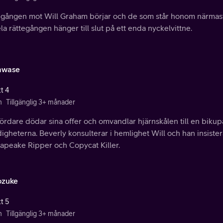
egången mot Will Graham börjar och de som står honom närmast 
la rättegången hänger till slut på ett enda nyckelvittne.
awase
t 4
n
Tillgänglig 3+ månader
rdare dödar sina offer och omvandlar hjärnskålen till en bikupa 
gheterna. Beverly konsulterar i hemlighet Will och han insister
apeake Ripper och Copycat Killer.
zuke
t 5
n
Tillgänglig 3+ månader