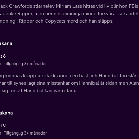
ack Crawfords stjärnelev Miriam Lass hittas vid liv blir hon FBIs
apeake Ripper, men hennes dimmiga minne försvårar sökandet. W
andning i Ripper och Copycats mord och han släpps.
akana
t 8
n
Tillgänglig 3+ månader
g kvinnas kropp upptäcks inne i en häst och Hannibal föreslår att W
har till synes lagt sina misstankar om Hannibal åt sidan men Ala
 sig för att Hannibal kan vara i fara.
zakana
t 9
n
Tillgänglig 3+ månader