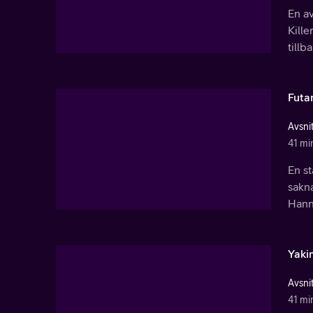
En a
Kill
tillb
Fut
Avsnit
41 mi
En s
sakn
Hanni
Yaki
Avsnit
41 mi