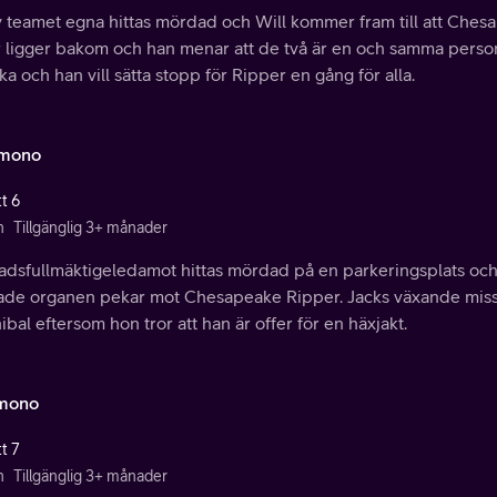
v teamet egna hittas mördad och Will kommer fram till att Che
er ligger bakom och han menar att de två är en och samma pers
aka och han vill sätta stopp för Ripper en gång för alla.
amono
t 6
n
Tillgänglig 3+ månader
tadsfullmäktigeledamot hittas mördad på en parkeringsplats och
ade organen pekar mot Chesapeake Ripper. Jacks växande miss
bal eftersom hon tror att han är offer för en häxjakt.
mono
t 7
n
Tillgänglig 3+ månader