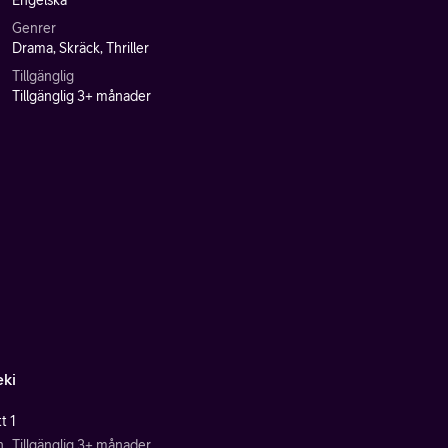
Engelska
Genrer
Drama, Skräck, Thriller
Tillgänglig
Tillgänglig 3+ månader
eki
t 1
n
Tillgänglig 3+ månader