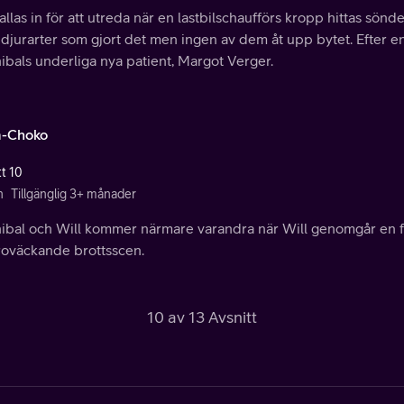
allas in för att utreda när en lastbilschaufförs kropp hittas sönde
 djurarter som gjort det men ingen av dem åt upp bytet. Efter e
ibals underliga nya patient, Margot Verger.
-Choko
tt 10
n
Tillgänglig 3+ månader
ibal och Will kommer närmare varandra när Will genomgår en fö
roväckande brottsscen.
10 av 13 Avsnitt