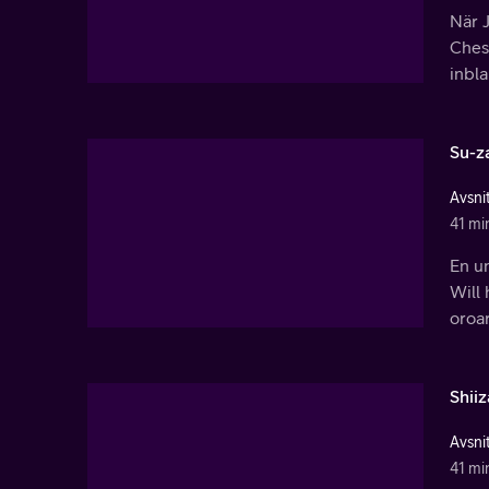
När J
Ches
inbl
Su-z
Avsnit
41 mi
En un
Will 
oroar
Shii
Avsnit
41 mi