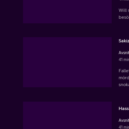
Will 
besö
Saki
Avsnit
41 mi
Falle
mörda
snoka
Hass
Avsnit
41 mi