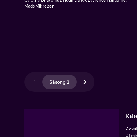
Caroline Dhavernas, Hugh Dancy, Laurence Fishburne,
Mads Mikkelsen
1
Säsong 2
3
Kais
Avsnit
41 mi