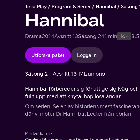
Telia Play
Program & Serier
Hannibal
Säsong 
Hannibal
Drama
2014
Avsnitt 13
Säsong 2
41 min
16+
8.5
Utforska paket
Logga in
Säsong 2
Avsnitt 13: Mizumono
Hannibal förbereder sig för att ge sig iväg oc
fullt upp med att knyta ihop lösa ändar.
Om serien: Se en av historiens mest fascineran
där vi möter Dr Hannibal Lecter från början.
Medverkande