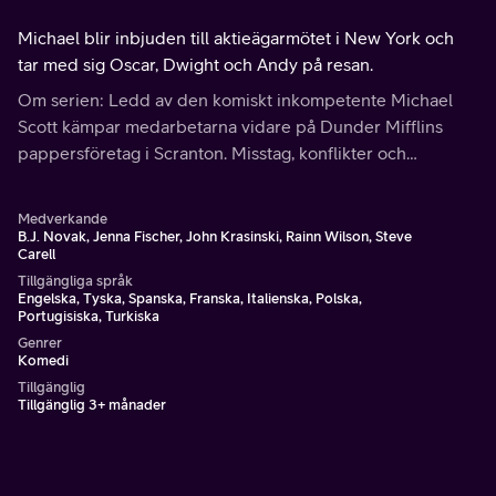
Michael blir inbjuden till aktieägarmötet i New York och
tar med sig Oscar, Dwight och Andy på resan.
Om serien: Ledd av den komiskt inkompetente Michael
Scott kämpar medarbetarna vidare på Dunder Mifflins
pappersföretag i Scranton. Misstag, konflikter och
kontorsromantik utspelar sig genom kameralinsen hos ett
ständigt närvarande dokumentärteam.
Medverkande
B.J. Novak, Jenna Fischer, John Krasinski, Rainn Wilson, Steve
Carell
Tillgängliga språk
Engelska, Tyska, Spanska, Franska, Italienska, Polska,
Portugisiska, Turkiska
Genrer
Komedi
Tillgänglig
Tillgänglig 3+ månader