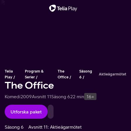
Viktigt meddelande
Telia
Program &
The
Säsong
Aktieägarmötet
Play
Serier
Office
6
The Office
Komedi
2009
Avsnitt 11
Säsong 6
22 min
16+
Utforska paket
Säsong 6
Avsnitt 11: Aktieägarmötet