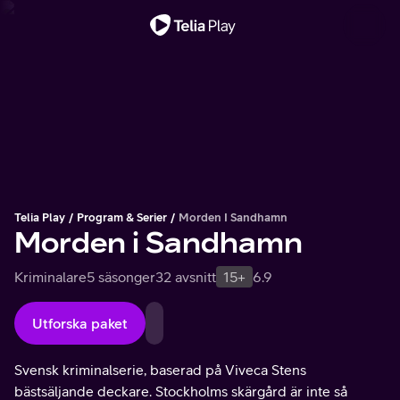
Viktigt meddelande
Telia Play
Program & Serier
Morden I Sandhamn
Morden i Sandhamn
Kriminalare
5 säsonger
32 avsnitt
15+
6.9
Utforska paket
Svensk kriminalserie, baserad på Viveca Stens
bästsäljande deckare. Stockholms skärgård är inte så