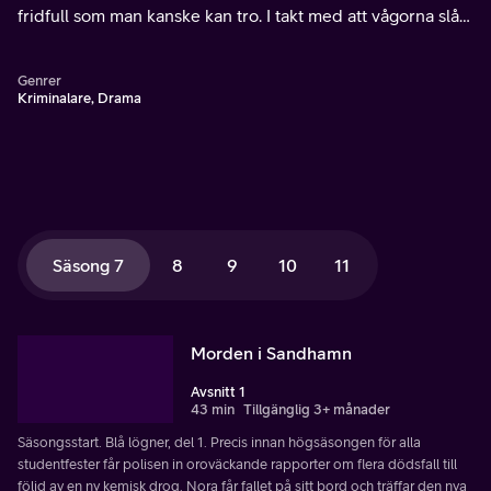
fridfull som man kanske kan tro. I takt med att vågorna slår
mot klipporna kämpar åklagaren Nora Linde (Alexandra
Rapaport) mot oanad ondska.
Genrer
Kriminalare, Drama
Säsong 7
8
9
10
11
Morden i Sandhamn
Avsnitt 1
43 min
Tillgänglig 3+ månader
Säsongsstart. Blå lögner, del 1. Precis innan högsäsongen för alla
studentfester får polisen in oroväckande rapporter om flera dödsfall till
följd av en ny kemisk drog. Nora får fallet på sitt bord och träffar den nya