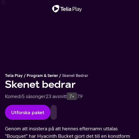
Viktigt meddelande
Telia Play
Program & Serier
Skenet Bedrar
Skenet bedrar
Komedi
5 säsonger
23 avsnitt
7+
7.9
Utforska paket
Genom att insistera på att hennes efternamn uttalas
"Bouquet" har Hyacinth Bucket gjort det till en konstform