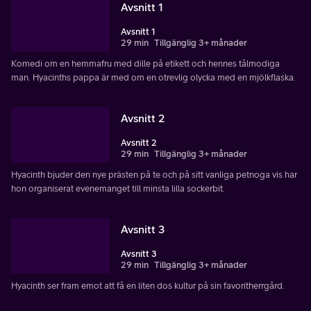
Avsnitt 1
Avsnitt 1
29 min
Tillgänglig 3+ månader
Komedi om en hemmafru med dille på etikett och hennes tålmodiga
man. Hyacinths pappa är med om en otrevlig olycka med en mjölkflaska.
Avsnitt 2
Avsnitt 2
29 min
Tillgänglig 3+ månader
Hyacinth bjuder den nye prästen på te och på sitt vanliga petnoga vis har
hon organiserat evenemanget till minsta lilla sockerbit.
Avsnitt 3
Avsnitt 3
29 min
Tillgänglig 3+ månader
Hyacinth ser fram emot att få en liten dos kultur på sin favoritherrgård.