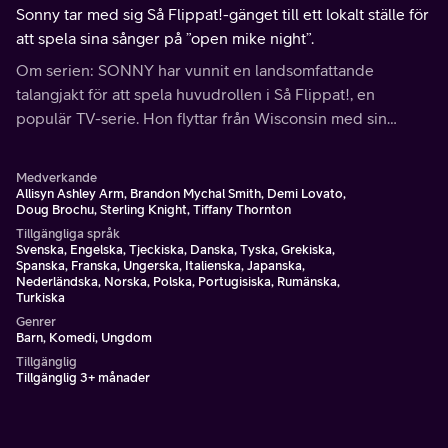
Sonny tar med sig Så Flippat!-gänget till ett lokalt ställe för
att spela sina sånger på ”open mike night”.
Om serien: SONNY har vunnit en landsomfattande
talangjakt för att spela huvudrollen i Så Flippat!, en
populär TV-serie. Hon flyttar från Wisconsin med sin
mamma, Connie, och förbereder sig för ett helt nytt kapitel
i sitt liv.
Medverkande
Allisyn Ashley Arm, Brandon Mychal Smith, Demi Lovato,
Doug Brochu, Sterling Knight, Tiffany Thornton
Tillgängliga språk
Svenska, Engelska, Tjeckiska, Danska, Tyska, Grekiska,
Spanska, Franska, Ungerska, Italienska, Japanska,
Nederländska, Norska, Polska, Portugisiska, Rumänska,
Turkiska
Genrer
Barn, Komedi, Ungdom
Tillgänglig
Tillgänglig 3+ månader