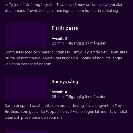
In-Tjejerna!” är framgångsrika. Tawni och Sonny bråkar och vägrar åka
tillsammans. Tawni åker själv, men inget är som hon hade väntat sig.
Fisi är passé
Avsnitt 3
23 min
Tillgänglig 3+ månader
Sonny leker med och matar hunden Fisi i smyg. Tyvärr får det Fisi att sluta
prutta på kommando. Ägaren ger hunden till Sonny då hon inte längre
kan tjäna pengar på honom.
Sonnys sång
Avsnitt 4
25 min
Tillgänglig 3+ månader
Sonny är spänd på att möta den omtalade sing- och songwritern Trey
Brothers, som gästar Så Flippat! Hon vill visa en egen låt, men Tawni stjäl
låten och presenterar den som sin.