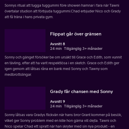
Sonnys ritual att tugga tuggummi före showen hamnar i fara när Tawni
övertalar studion att förbjuda tuggummi.Chad erbjuder Nico och Grady
att få träna i hans privata gym.
Flippat går över gränsen
Avsnitt 8
24 min
Tillgänglig 3+ månader
Sonny och gänget försöker be om ursäkt till Grace och Edith, som vunnit
en tävling, efter att ha varit respektlösa i en sketch. Grace och Edith ger
igen genom att låtsas råna en bank med Sonny och Tawny som
medbrottslingar.
Grady får chansen med Sonny
Avsnitt 9
24 min
Tillgänglig 3+ månader
Sonny låtsas vara Gradys flickvän när hans bror Grant kommer på besök,
vilket ger Sonny problem med en kille hon gärna vill dejta. Tawni och
Nico spelar Chad ett spratt när han skryter med sin nya produkt - en