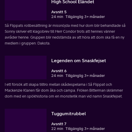
High School Eländet
Avsnitt 5
24 min
Tillgänglig 3+ månader
Så Flippats rollbesättning är missnöjda med hur dom blir behandlade så
Sonny skriver ett klagobrev till Herr Condor trots att hennes vänner
avråder henne. Gruppen blir nedstämda av att höra att dom ska få en ny
medlem i gruppen: Dakota.
Legenden om Snaskfejset
Avsnitt 6
24 min
Tillgänglig 3+ månader
I ett försök att skapa tilltro mellan skådespelarna i Så Flippat och
Mackenzie Klanen får dom åka och campa. Fröken Bitterman skrämmer
dom med en spökhistoria om en monsterlik man vid namn Snaskfejset.
Tuggumitrubbel
Avsnitt 7
22 min
Tillgänglig 3+ månader