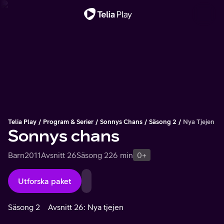
Viktigt meddelande
Telia Play
Program & Serier
Sonnys Chans
Säsong 2
Nya Tjejen
Sonnys chans
Barn
2011
Avsnitt 26
Säsong 2
26 min
0+
Utforska paket
Säsong 2
Avsnitt 26: Nya tjejen