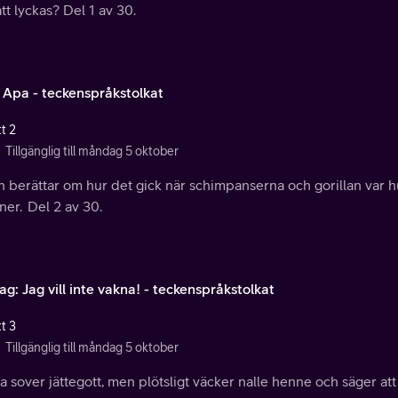
tt lyckas? Del 1 av 30.
: Apa - teckenspråkstolkat
t 2
Tillgänglig till måndag 5 oktober
n berättar om hur det gick när schimpanserna och gorillan var 
er. Del 2 av 30.
g: Jag vill inte vakna! - teckenspråkstolkat
t 3
Tillgänglig till måndag 5 oktober
 sover jättegott, men plötsligt väcker nalle henne och säger att