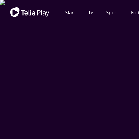
Viktigt meddelande
Start
Tv
Sport
Fot