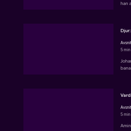
han a
Djur
Avsnit
5 min
Joha
banan
Varda
Avsnit
5 min
Amina