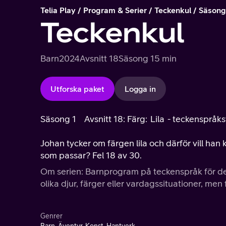
Telia Play
Program & Serier
Teckenkul
Säsong
Teckenkul
Barn
2024
Avsnitt 18
Säsong 1
5 min
Utforska paket
Logga in
Säsong 1
Avsnitt 18: Färg: Lila - teckenspråks
Johan tycker om färgen lila och därför vill han k
som passar? Fel 18 av 30.
Om serien: Barnprogram på teckenspråk för de a
olika djur, färger eller vardagssituationer, men
Genrer