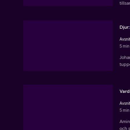
till
Djur
Avsnit
5 min
Joha
tupp
Varda
Avsnit
5 min
Amina
och s