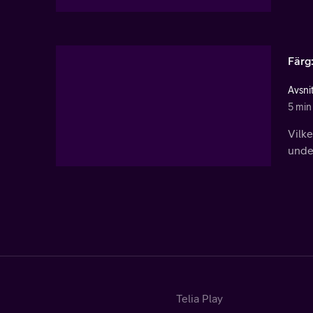
Färg:
Avsni
5 min
Vilke
under
Telia Play