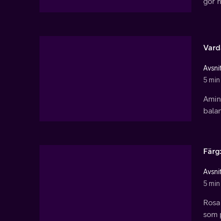
gör n
Vard
Avsnit
5 min
Amin
bala
Färg
Avsnit
5 min
Rosa 
som 