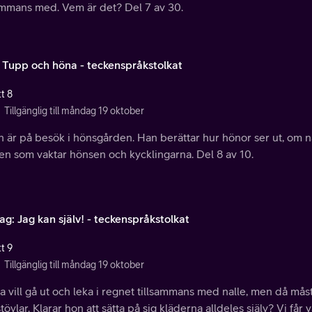
sammans med. Vem är det? Del 7 av 30.
: Tupp och höna - teckenspråkstolkat
t 8
Tillgänglig till måndag 19 oktober
n är på besök i hönsgården. Han berättar hur hönor ser ut, om 
en som vaktar hönsen och kycklingarna. Del 8 av 10.
g: Jag kan själv! - teckenspråkstolkat
t 9
Tillgänglig till måndag 19 oktober
 vill gå ut och leka i regnet tillsammans med nalle, men då mås
tövlar. Klarar hon att sätta på sig kläderna alldeles själv? Vi får v