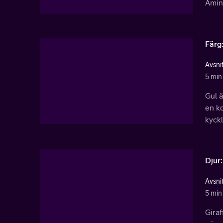
Amina
Färg
Avsnit
5 min
Gul ä
en ko
kyck
Djur:
Avsnit
5 min
Giraf