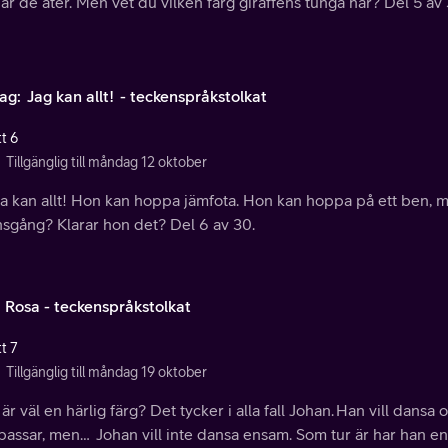
är de äter. Men vet du vilken färg giraffens tunga har? Del 5 av
ag: Jag kan allt! - teckenspråkstolkat
t 6
Tillgänglig till måndag 12 oktober
a kan allt! Hon kan hoppa jämfota. Hon kan hoppa på ett ben, m
nsgång? Klarar hon det? Del 6 av 30.
: Rosa - teckenspråkstolkat
t 7
Tillgänglig till måndag 19 oktober
är väl en härlig färg? Det tycker i alla fall Johan. Han vill dansa 
passar, men… Johan vill inte dansa ensam. Som tur är har han en