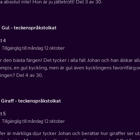
 absolut inte! Hon är ju jättetrött! Del 3 av 30.
: Gul - teckenspråkstolkat
t 4
Tillgänglig till måndag 12 oktober
r den bästa färgen! Det tycker i alla fall Johan och han älskar al
mpis, en gul kyckling, men är gul även kycklingens favoritfärg och
lingen? Del 4 av 30.
 Giraff - teckenspråkstolkat
t 5
Tillgänglig till måndag 12 oktober
fer är märkliga djur tycker Johan och berättar hur giraffer ser ut