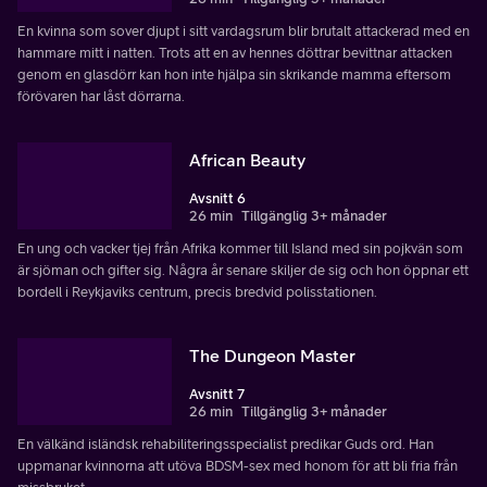
En kvinna som sover djupt i sitt vardagsrum blir brutalt attackerad med en
hammare mitt i natten. Trots att en av hennes döttrar bevittnar attacken
genom en glasdörr kan hon inte hjälpa sin skrikande mamma eftersom
förövaren har låst dörrarna.
African Beauty
Avsnitt 6
26 min
Tillgänglig 3+ månader
En ung och vacker tjej från Afrika kommer till Island med sin pojkvän som
är sjöman och gifter sig. Några år senare skiljer de sig och hon öppnar ett
bordell i Reykjaviks centrum, precis bredvid polisstationen.
The Dungeon Master
Avsnitt 7
26 min
Tillgänglig 3+ månader
En välkänd isländsk rehabiliteringsspecialist predikar Guds ord. Han
uppmanar kvinnorna att utöva BDSM-sex med honom för att bli fria från