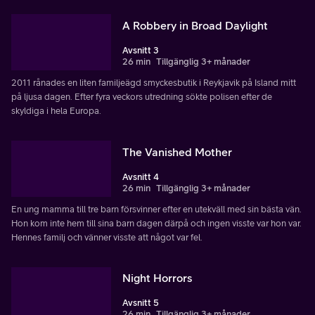
A Robbery in Broad Daylight
Avsnitt 3
26 min
Tillgänglig 3+ månader
2011 rånades en liten familjeägd smyckesbutik i Reykjavik på Island mitt
på ljusa dagen. Efter fyra veckors utredning sökte polisen efter de
skyldiga i hela Europa.
The Vanished Mother
Avsnitt 4
26 min
Tillgänglig 3+ månader
En ung mamma till tre barn försvinner efter en utekväll med sin bästa vän.
Hon kom inte hem till sina barn dagen därpå och ingen visste var hon var.
Hennes familj och vänner visste att något var fel.
Night Horrors
Avsnitt 5
26 min
Tillgänglig 3+ månader