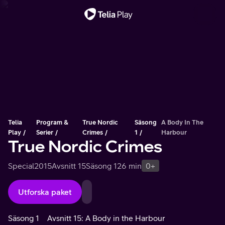
Viktigt meddelande
Telia
Program &
True Nordic
Säsong
A Body In The
Play
Serier
Crimes
1
Harbour
True Nordic Crimes
Special
2015
Avsnitt 15
Säsong 1
26 min
0+
Utforska paket
Säsong 1
Avsnitt 15: A Body in the Harbour