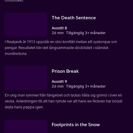
missbruket.
The Death Sentence
Avsnitt 8
26 min
Tillgänglig 3+ månader
I Reykjavík år 1913 uppstår en stor konflikt mellan ett syskonpar om
pengar. Resultatet blir det långsammaste dödsfallet i isländsk
mordhistoria.
Prison Break
Avsnitt 9
26 min
Tillgänglig 3+ månader
En ung man rymmer från fängelset och lyckas hålla sig gömd i över en
vecka. Anledningen till att han rymde var att hans ex-flickvän har börjat
dejta hans pappa igen.
Footprints in the Snow