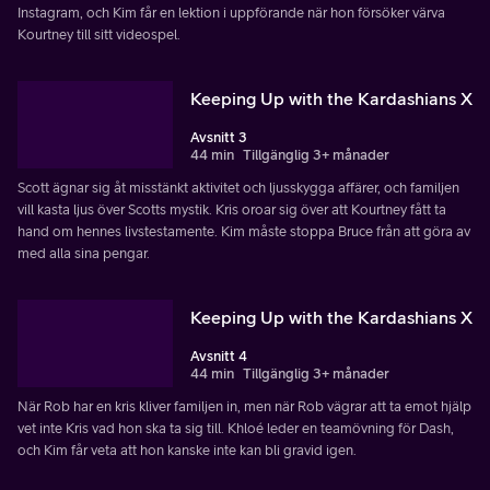
Instagram, och Kim får en lektion i uppförande när hon försöker värva
Kourtney till sitt videospel.
Keeping Up with the Kardashians X
Avsnitt 3
44 min
Tillgänglig 3+ månader
Scott ägnar sig åt misstänkt aktivitet och ljusskygga affärer, och familjen
vill kasta ljus över Scotts mystik. Kris oroar sig över att Kourtney fått ta
hand om hennes livstestamente. Kim måste stoppa Bruce från att göra av
med alla sina pengar.
Keeping Up with the Kardashians X
Avsnitt 4
44 min
Tillgänglig 3+ månader
När Rob har en kris kliver familjen in, men när Rob vägrar att ta emot hjälp
vet inte Kris vad hon ska ta sig till. Khloé leder en teamövning för Dash,
och Kim får veta att hon kanske inte kan bli gravid igen.