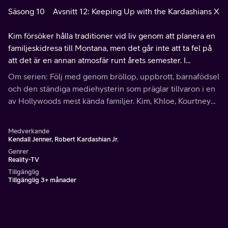
Säsong 10
Avsnitt 12: Keeping Up with the Kardashians X
Kim försöker hålla traditioner vid liv genom att planera en
familjeskidresa till Montana, men det går inte att ta fel på
att det är en annan atmosfär runt årets semester. I
backarna riskerar Khloé liv och lem för att komma nära
Om serien: Följ med genom bröllop, uppbrott, barnafödsel
Kylie.
och den ständiga mediehysterin som präglar tillvaron i en
av Hollywoods mest kända familjer. Kim, Khloe, Kourtney
och Kris är huvudpersoner i denna realityserie som har
blivit en stor succé världen över.
Medverkande
Kendall Jenner, Robert Kardashian Jr.
Genrer
Reality-TV
Tillgänglig
Tillgänglig 3+ månader