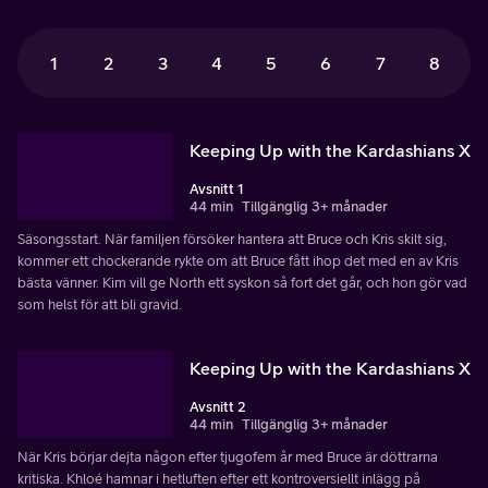
1
2
3
4
5
6
7
8
Keeping Up with the Kardashians X
Avsnitt 1
44 min
Tillgänglig 3+ månader
Säsongsstart. När familjen försöker hantera att Bruce och Kris skilt sig,
kommer ett chockerande rykte om att Bruce fått ihop det med en av Kris
bästa vänner. Kim vill ge North ett syskon så fort det går, och hon gör vad
som helst för att bli gravid.
Keeping Up with the Kardashians X
Avsnitt 2
44 min
Tillgänglig 3+ månader
När Kris börjar dejta någon efter tjugofem år med Bruce är döttrarna
kritiska. Khloé hamnar i hetluften efter ett kontroversiellt inlägg på