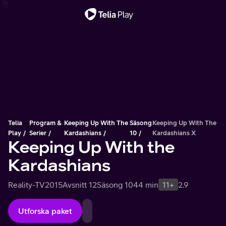
Viktigt meddelande
Telia
Program &
Keeping Up With The
Säsong
Keeping Up With The
Play
Serier
Kardashians
10
Kardashians X
Keeping Up With the
Kardashians
Reality-TV
2015
Avsnitt 12
Säsong 10
44 min
11+
2.9
Utforska paket