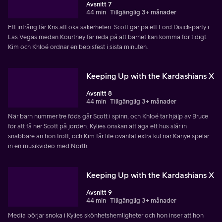
Avsnitt 7
44 min
Tillgänglig 3+ månader
Ett intrång får Kris att öka säkerheten. Scott går på ett Lord Disick-party i
Las Vegas medan Kourtney får reda på att barnet kan komma för tidigt.
Kim och Khloé ordnar en bebisfest i sista minuten.
Keeping Up with the Kardashians X
Avsnitt 8
44 min
Tillgänglig 3+ månader
När barn nummer tre föds går Scott i spinn, och Khloé tar hjälp av Bruce
för att få ner Scott på jorden. Kylies önskan att äga ett hus slår in
snabbare än hon trott, och Kim får lite oväntat extra kul när Kanye spelar
in en musikvideo med North.
Keeping Up with the Kardashians X
Avsnitt 9
44 min
Tillgänglig 3+ månader
Media börjar snoka i Kylies skönhetshemligheter och hon inser att hon