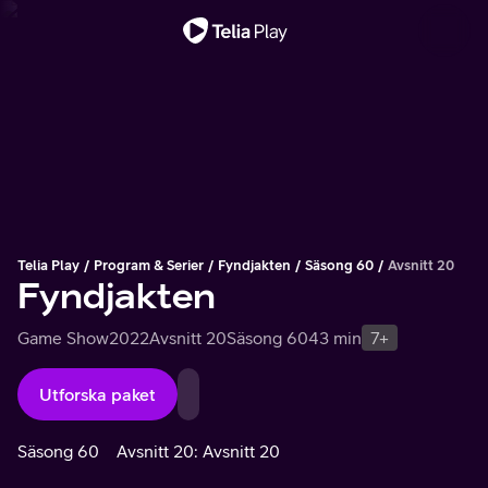
Viktigt meddelande
Telia Play
Program & Serier
Fyndjakten
Säsong 60
Avsnitt 20
Fyndjakten
Game Show
2022
Avsnitt 20
Säsong 60
43 min
7+
Utforska paket
Säsong 60
Avsnitt 20: Avsnitt 20