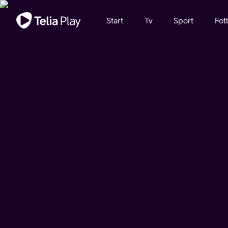
Viktigt meddelande
Start
Tv
Sport
Fot