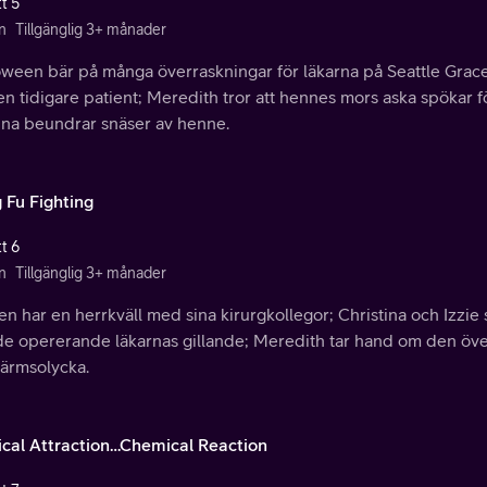
t 5
n
Tillgänglig 3+ månader
ween bär på många överraskningar för läkarna på Seattle Grace;
en tidigare patient; Meredith tror att hennes mors aska spökar 
tina beundrar snäser av henne.
 Fu Fighting
t 6
n
Tillgänglig 3+ månader
n har en herrkväll med sina kirurgkollegor; Christina och Izzi
de opererande läkarnas gillande; Meredith tar hand om den öve
kärmsolycka.
ical Attraction…Chemical Reaction