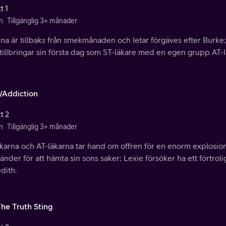
t 1
n
Tillgänglig 3+ månader
ina är tillbaks från smekmånaden och letar förgäves efter Burke;
tillbringar sin första dag som ST-läkare med en egen grupp AT-l
/Addiction
t 2
n
Tillgänglig 3+ månader
äkarna och AT-läkarna tar hand om offren för en enorm explosio
änder för att hämta sin sons saker; Lexie försöker ha ett förtrol
dith.
The Truth Sting