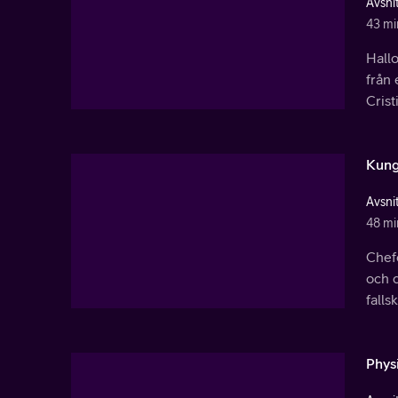
Avsnit
43 mi
Hallo
från 
Cris
Kung
Avsnit
48 mi
Chefe
och 
falls
Phys