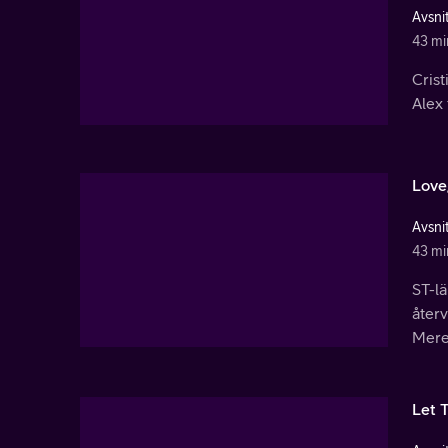
Avsnit
43 mi
Crist
Alex 
Love
Avsnit
43 mi
ST-l
återv
Mere
Let 