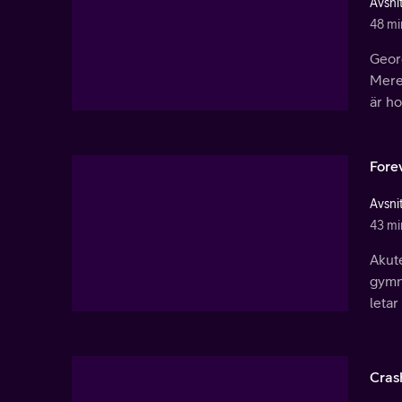
Avsnit
48 mi
Georg
Mered
är ho
Fore
Avsnit
43 mi
Akute
gymn
letar
Crash