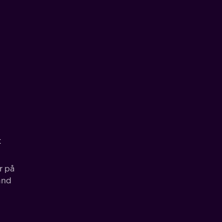
t
r på
and