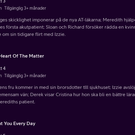
t 3
n
Tillgänglig 3+ månader
ges skicklighet imponerar på de nya AT-läkarna; Meredith hjälp
s första akutpatient; Sloan och Richard försöker rädda en kvinn
e om sin tidigare flirt med Izzie.
Heart Of The Matter
t 4
n
Tillgänglig 3+ månader
ns fru kommer in med sin brorsdotter tlll sjukhuset; Izzie avslöj
mensam vän; Derek visar Cristina hur hon ska bli en bättre lära
erediths patient.
t You Every Day