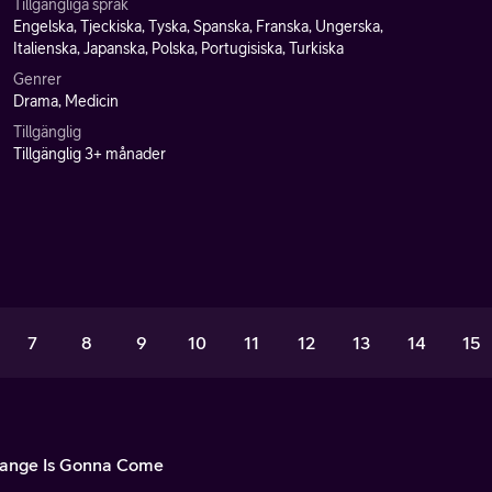
Tillgängliga språk
Engelska, Tjeckiska, Tyska, Spanska, Franska, Ungerska,
Italienska, Japanska, Polska, Portugisiska, Turkiska
Genrer
Drama, Medicin
Tillgänglig
Tillgänglig 3+ månader
7
8
9
10
11
12
13
14
15
ange Is Gonna Come