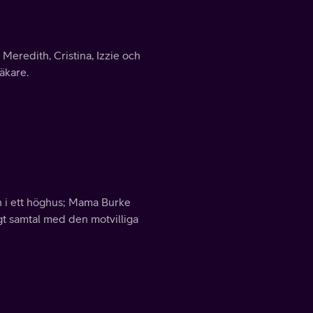
 Meredith, Cristina, Izzie och
äkare.
n i ett höghus; Mama Burke
igt samtal med den motvilliga