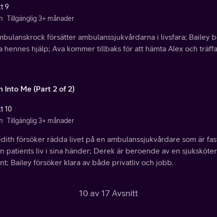
t 9
n
Tillgänglig 3+ månader
bulanskrock försätter ambulanssjukvårdarna i livsfara; Bailey 
ha hennes hjälp; Ava kommer tillbaks för att hämta Alex och träff
 Into Me (Part 2 of 2)
tt 10
n
Tillgänglig 3+ månader
dith försöker rädda livet på en ambulanssjukvårdare som är fa
n patients liv i sina händer; Derek är beroende av en sjuksköter
nt; Bailey försöker klara av både privatliv och jobb.
10 av 17 Avsnitt