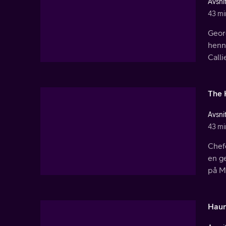
Avsnit
43 mi
Geor
henne
Calli
The 
Avsnit
43 mi
Chefe
en ge
på M
Haun