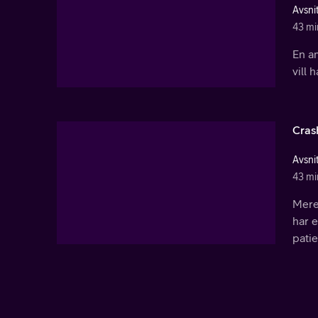
Avsnit
43 mi
En am
vill 
Crash
Avsni
43 mi
Mere
har e
patie