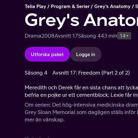
Telia Play
Program & Serier
Grey's Anatomy
S
Grey's Anat
Drama
2008
Avsnitt 17
Säsong 4
43 min
14+
Utforska paket
Logga in
Säsong 4
Avsnitt 17: Freedom (Part 2 of 2)
Meredith och Derek får en sista chans att lycka
befria en pojke ur ett cementblock; Lexie får 
Om serien: Det hög-intensiva medicinska drama
Grey Sloan Memorial som dagligen ställs inför 
mer än vänskap.