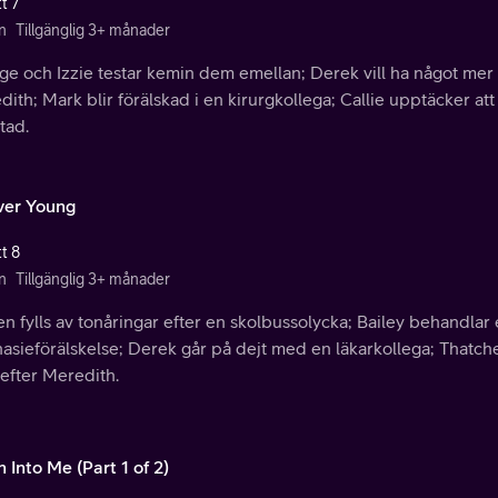
t 7
n
Tillgänglig 3+ månader
e och Izzie testar kemin dem emellan; Derek vill ha något mer 
ith; Mark blir förälskad i en kirurgkollega; Callie upptäcker a
tad.
ver Young
t 8
n
Tillgänglig 3+ månader
n fylls av tonåringar efter en skolbussolycka; Bailey behandlar
asieförälskelse; Derek går på dejt med en läkarkollega; Thatc
 efter Meredith.
 Into Me (Part 1 of 2)