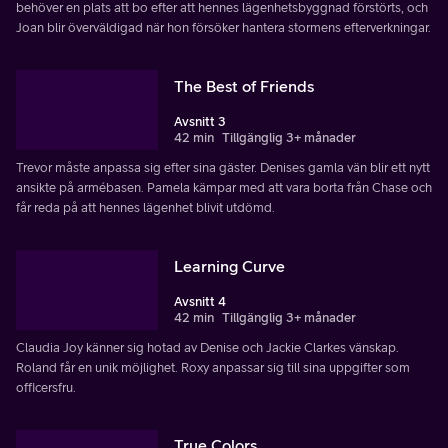
behöver en plats att bo efter att hennes lägenhetsbyggnad förstörts, och
Joan blir överväldigad när hon försöker hantera stormens efterverkningar.
The Best of Friends
Avsnitt 3
42 min
Tillgänglig 3+ månader
Trevor måste anpassa sig efter sina gäster. Denises gamla vän blir ett nytt
ansikte på armébasen. Pamela kämpar med att vara borta från Chase och
får reda på att hennes lägenhet blivit utdömd.
Learning Curve
Avsnitt 4
42 min
Tillgänglig 3+ månader
Claudia Joy känner sig hotad av Denise och Jackie Clarkes vänskap.
Roland får en unik möjlighet. Roxy anpassar sig till sina uppgifter som
officersfru.
True Colors