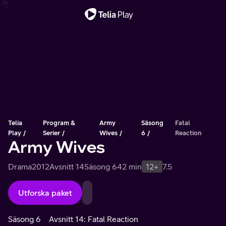
Viktigt meddelande
Telia
Program &
Army
Säsong
Fatal
Play
Serier
Wives
6
Reaction
Army Wives
Drama
2012
Avsnitt 14
Säsong 6
42 min
12+
7.5
Utforska paket
Säsong 6
Avsnitt 14: Fatal Reaction