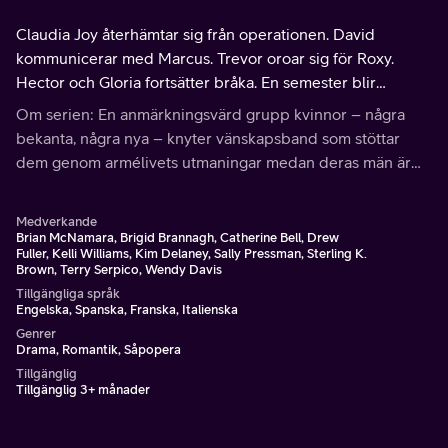
Claudia Joy återhämtar sig från operationen. David
kommunicerar med Marcus. Trevor oroar sig för Roxy.
Hector och Gloria fortsätter bråka. En semester blir
skrämmande.
Om serien: En anmärkningsvärd grupp kvinnor – några
bekanta, några nya – knyter vänskapsband som stöttar
dem genom armélivets utmaningar medan deras män är
stationerade vid en farlig utpost i Afghanistan.
Medverkande
Brian McNamara, Brigid Brannagh, Catherine Bell, Drew
Fuller, Kelli Williams, Kim Delaney, Sally Pressman, Sterling K.
Brown, Terry Serpico, Wendy Davis
Tillgängliga språk
Engelska, Spanska, Franska, Italienska
Genrer
Drama, Romantik, Såpopera
Tillgänglig
Tillgänglig 3+ månader