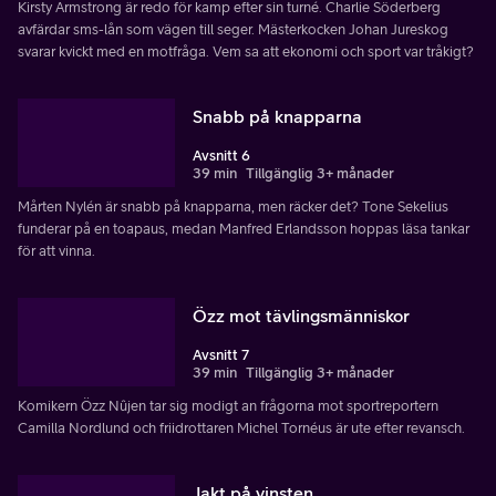
Kirsty Armstrong är redo för kamp efter sin turné. Charlie Söderberg
avfärdar sms-lån som vägen till seger. Mästerkocken Johan Jureskog
svarar kvickt med en motfråga. Vem sa att ekonomi och sport var tråkigt?
Snabb på knapparna
Avsnitt 6
39 min
Tillgänglig 3+ månader
Mårten Nylén är snabb på knapparna, men räcker det? Tone Sekelius
funderar på en toapaus, medan Manfred Erlandsson hoppas läsa tankar
för att vinna.
Özz mot tävlingsmänniskor
Avsnitt 7
39 min
Tillgänglig 3+ månader
Komikern Özz Nûjen tar sig modigt an frågorna mot sportreportern
Camilla Nordlund och friidrottaren Michel Tornéus är ute efter revansch.
Jakt på vinsten