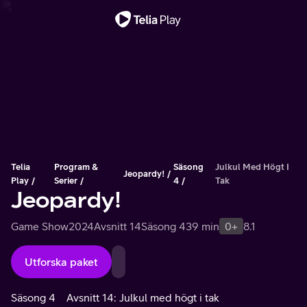
Viktigt meddelande
Telia
Program &
Säsong
Julkul Med Högt I
Jeopardy!
Play
Serier
4
Tak
Jeopardy!
Game Show
2024
Avsnitt 14
Säsong 4
39 min
0+
8.1
Utforska paket
Säsong 4
Avsnitt 14: Julkul med högt i tak