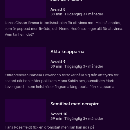
Avsnitt 8
39 min
Tillgänglig 3+ månader
Jonas Olsson lämnar fotbollsbubblan för att vinna mot Malin Stenbäck,
som är peppad men livrädd, och Nemo Hedén som ger allt för att vinna.
Vem tar hem det?
Akta knapparna
Avsnitt 9
39 min
Tillgänglig 3+ månader
Entreprenören Isabella Löwengrip försöker hålla sig från att trycka för
snabbt när hon möter politikern Mona Sahlin och journalisten Mark
Levengood – som helst håller fingrarna långt borta från knapparna.
Semifinal med nervpirr
Avsnitt 10
39 min
Tillgänglig 3+ månader
Hans Rosenfeldt fick en drömstart men kan han rida på