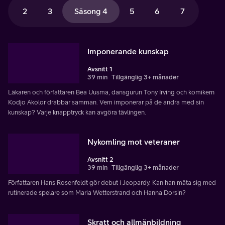
2
3
Säsong 4
5
6
7
Imponerande kunskap
Avsnitt 1
39 min
Tillgänglig 3+ månader
Läkaren och författaren Bea Uusma, dansgurun Tony Irving och komikern
Kodjo Akolor drabbar samman. Vem imponerar på de andra med sin
kunskap? Varje knapptryck kan avgöra tävlingen.
Nykomling mot veteraner
Avsnitt 2
39 min
Tillgänglig 3+ månader
Författaren Hans Rosenfeldt gör debut i Jeopardy. Kan han mäta sig med
rutinerade spelare som Maria Wetterstrand och Hanna Dorsin?
Skratt och allmänbildning