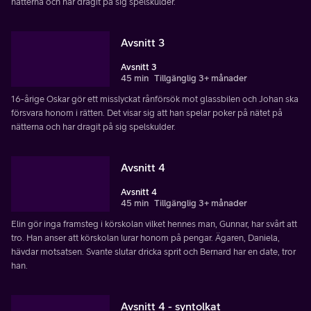
nätterna och har dragit på sig spelskulder.
Avsnitt 3
Avsnitt 3
45 min
Tillgänglig 3+ månader
16-årige Oskar gör ett misslyckat rånförsök mot glassbilen och Johan ska
försvara honom i rätten. Det visar sig att han spelar poker på nätet på
nätterna och har dragit på sig spelskulder.
Avsnitt 4
Avsnitt 4
45 min
Tillgänglig 3+ månader
Elin gör inga framsteg i körskolan vilket hennes man, Gunnar, har svårt att
tro. Han anser att körskolan lurar honom på pengar. Ägaren, Daniela,
hävdar motsatsen. Svante slutar dricka sprit och Bernard har en date, tror
han.
Avsnitt 4 - syntolkat