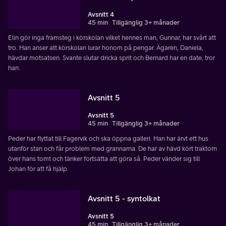
Avsnitt 4
45 min
Tillgänglig 3+ månader
Elin gör inga framsteg i körskolan vilket hennes man, Gunnar, har svårt att
tro. Han anser att körskolan lurar honom på pengar. Ägaren, Daniela,
hävdar motsatsen. Svante slutar dricka sprit och Bernard har en date, tror
han.
Avsnitt 5
Avsnitt 5
45 min
Tillgänglig 3+ månader
Peder har flyttat till Fagervik och ska öppna galleri. Han har ärvt ett hus
utanför stan och får problem med grannarna. De har av hävd kört traktorn
över hans tomt och tänker fortsätta att göra så. Peder vänder sig till
Johan för att få hjälp.
Avsnitt 5 - syntolkat
Avsnitt 5
45 min
Tillgänglig 3+ månader