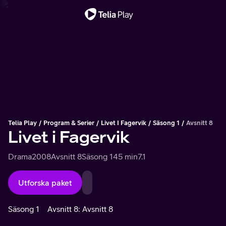
Viktigt meddelande
Telia Play
Program & Serier
Livet I Fagervik
Säsong 1
Avsnitt 8
Livet i Fagervik
Drama
2008
Avsnitt 8
Säsong 1
45 min
7.1
Utforska paket
Säsong 1
Avsnitt 8: Avsnitt 8