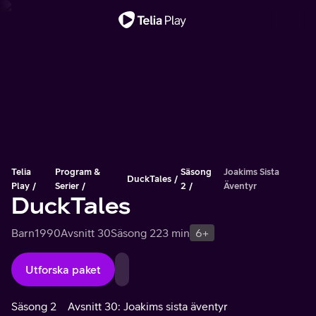
Viktigt meddelande
Telia
Program &
Säsong
Joakims Sista
DuckTales
Play
Serier
2
Äventyr
DuckTales
Barn
1990
Avsnitt 30
Säsong 2
23 min
6+
Utforska paket
Säsong 2
Avsnitt 30: Joakims sista äventyr