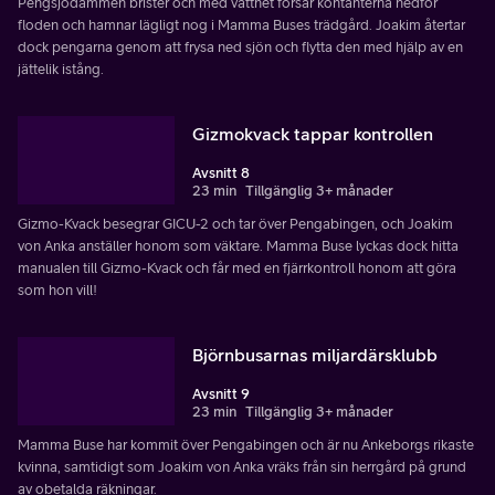
Pengsjödammen brister och med vattnet forsar kontanterna nedför
floden och hamnar lägligt nog i Mamma Buses trädgård. Joakim återtar
dock pengarna genom att frysa ned sjön och flytta den med hjälp av en
jättelik istång.
Gizmokvack tappar kontrollen
Avsnitt 8
23 min
Tillgänglig 3+ månader
Gizmo-Kvack besegrar GICU-2 och tar över Pengabingen, och Joakim
von Anka anställer honom som väktare. Mamma Buse lyckas dock hitta
manualen till Gizmo-Kvack och får med en fjärrkontroll honom att göra
som hon vill!
Björnbusarnas miljardärsklubb
Avsnitt 9
23 min
Tillgänglig 3+ månader
Mamma Buse har kommit över Pengabingen och är nu Ankeborgs rikaste
kvinna, samtidigt som Joakim von Anka vräks från sin herrgård på grund
av obetalda räkningar.