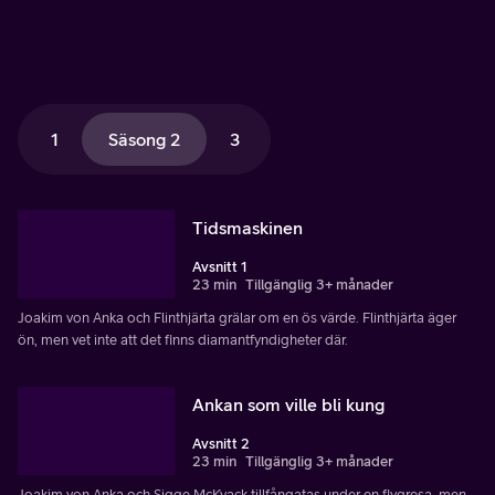
1
Säsong 2
3
Tidsmaskinen
Avsnitt 1
23 min
Tillgänglig 3+ månader
Joakim von Anka och Flinthjärta grälar om en ös värde. Flinthjärta äger
ön, men vet inte att det finns diamantfyndigheter där.
Ankan som ville bli kung
Avsnitt 2
23 min
Tillgänglig 3+ månader
Joakim von Anka och Sigge McKvack tillfångatas under en flygresa, men