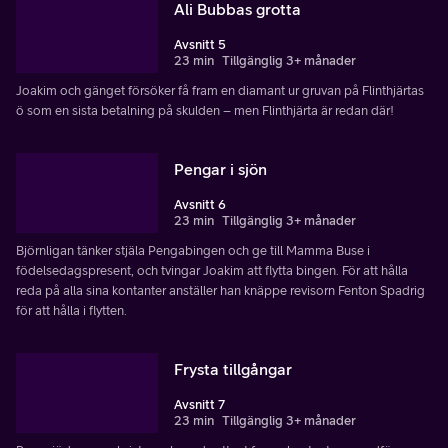
Ali Bubbas grotta
Avsnitt 5
23 min
Tillgänglig 3+ månader
Joakim och gänget försöker få fram en diamant ur gruvan på Flinthjärtas
ö som en sista betalning på skulden – men Flinthjärta är redan där!
Pengar i sjön
Avsnitt 6
23 min
Tillgänglig 3+ månader
Björnligan tänker stjäla Pengabingen och ge till Mamma Buse i
födelsedagspresent, och tvingar Joakim att flytta bingen. För att hålla
reda på alla sina kontanter anställer han knäppe revisorn Fenton Spadrig
för att hålla i flytten.
Frysta tillgångar
Avsnitt 7
23 min
Tillgänglig 3+ månader