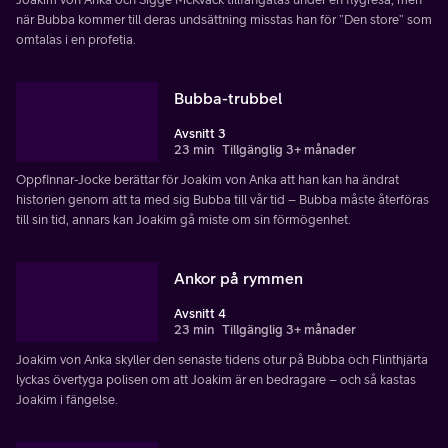
när Bubba kommer till deras undsättning misstas han för ”Den store” som
omtalas i en profetia.
Bubba-trubbel
Avsnitt 3
23 min
Tillgänglig 3+ månader
Oppfinnar-Jocke berättar för Joakim von Anka att han kan ha ändrat
historien genom att ta med sig Bubba till vår tid – Bubba måste återföras
till sin tid, annars kan Joakim gå miste om sin förmögenhet.
Ankor på rymmen
Avsnitt 4
23 min
Tillgänglig 3+ månader
Joakim von Anka skyller den senaste tidens otur på Bubba och Flinthjärta
lyckas övertyga polisen om att Joakim är en bedragare – och så kastas
Joakim i fängelse.