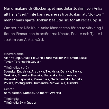
När urmakare dr Glockenspel meddelar Joakim von Anka
att hans ”verk” inte kan repareras tror Joakim att ”doktorn”
menar hans hjärta. Joakim beslutar sig för att reda upp sina
affärer och sätter därför Fenton på att placera pengarna i
Om serien: När Kalle Anka lämnar stan för att ta värvning i
en dator.
flottan lämnar han brorsönerna Knatte, Fnatte och Tjatte i
Joakim von Ankas vård.
Medverkande
Alan Young, Chuck McCann, Frank Welker, Hal Smith, Russi
Taylor, Terence McGovern
Tillgängliga språk
Svenska, Engelska, Arabiska, Tjeckiska, Danska, Tyska,
Grekiska, Spanska, Franska, Ungerska, Indonesiska,
Italienska, Japanska, Koreanska, Nederländska, Norska,
Polska, Portugisiska, Rumänska, Slovakiska, Turkiska
Genrer
Barn, Action, Komedi, Animerat, Äventyr
Tillgänglig
Tillgänglig 3+ månader